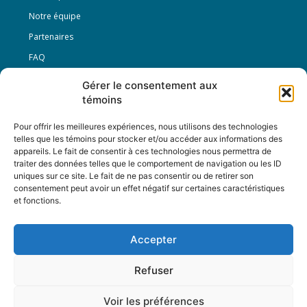
Notre équipe
Partenaires
FAQ
Gérer le consentement aux
Offre d’emploi
témoins
Conditions générales
Pour offrir les meilleures expériences, nous utilisons des technologies
telles que les témoins pour stocker et/ou accéder aux informations des
appareils. Le fait de consentir à ces technologies nous permettra de
Nous Suivre
traiter des données telles que le comportement de navigation ou les ID
uniques sur ce site. Le fait de ne pas consentir ou de retirer son
consentement peut avoir un effet négatif sur certaines caractéristiques
et fonctions.
Contactez-nous :
journal@journaldelarue.ca
Accepter
12-3894 rue Sainte-Catherine Est,
Montréal, Qc, H1W 2G4
Refuser
TÉL : 514-256-9000
SANS-FRAIS : 1-877-256-9009
Voir les préférences