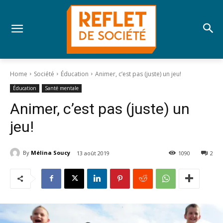
Home
Société
Éducation
Animer, c’est pas (juste) un jeu!
Éducation
Santé mentale
Animer, c’est pas (juste) un
jeu!
By
Mélina Soucy
13 août 2019
1090
2