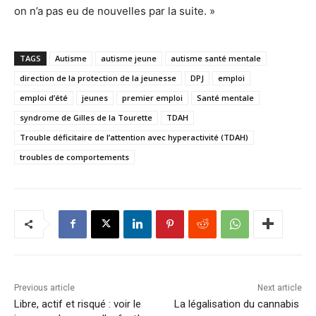
on n’a pas eu de nouvelles par la suite. »
TAGS
Autisme
autisme jeune
autisme santé mentale
direction de la protection de la jeunesse
DPJ
emploi
emploi d’été
jeunes
premier emploi
Santé mentale
syndrome de Gilles de la Tourette
TDAH
Trouble déficitaire de l’attention avec hyperactivité (TDAH)
troubles de comportements
Previous article
Next article
Libre, actif et risqué : voir le
La légalisation du cannabis