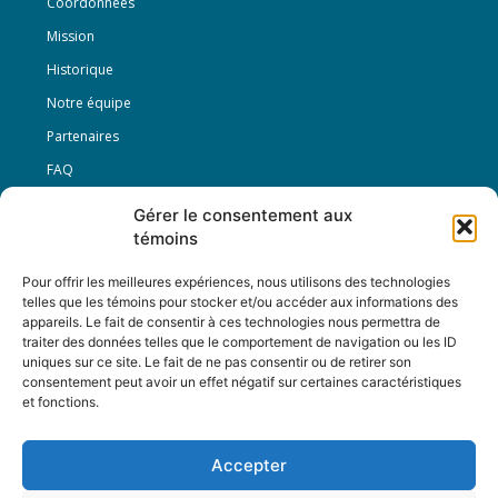
Coordonnées
Mission
Historique
Notre équipe
Partenaires
FAQ
Gérer le consentement aux
Offre d’emploi
témoins
Conditions générales
Pour offrir les meilleures expériences, nous utilisons des technologies
telles que les témoins pour stocker et/ou accéder aux informations des
appareils. Le fait de consentir à ces technologies nous permettra de
Nous Suivre
traiter des données telles que le comportement de navigation ou les ID
uniques sur ce site. Le fait de ne pas consentir ou de retirer son
consentement peut avoir un effet négatif sur certaines caractéristiques
et fonctions.
Contactez-nous :
journal@journaldelarue.ca
Accepter
12-3894 rue Sainte-Catherine Est,