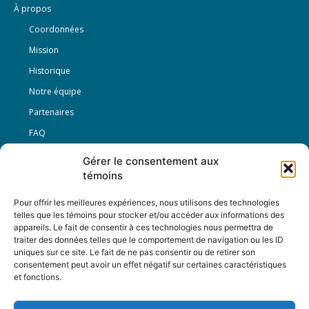
À propos
Coordonnées
Mission
Historique
Notre équipe
Partenaires
FAQ
Gérer le consentement aux
Offre d’emploi
témoins
Conditions générales
Pour offrir les meilleures expériences, nous utilisons des technologies
telles que les témoins pour stocker et/ou accéder aux informations des
appareils. Le fait de consentir à ces technologies nous permettra de
Nous Suivre
traiter des données telles que le comportement de navigation ou les ID
uniques sur ce site. Le fait de ne pas consentir ou de retirer son
consentement peut avoir un effet négatif sur certaines caractéristiques
et fonctions.
Contactez-nous :
journal@journaldelarue.ca