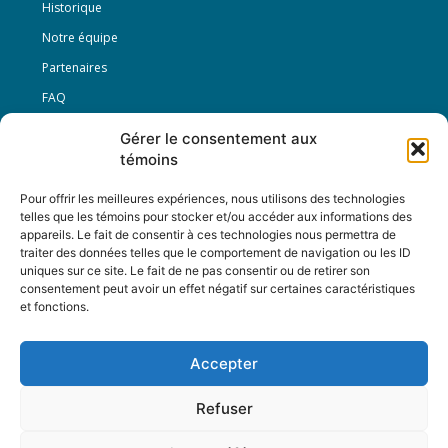
Historique
Notre équipe
Partenaires
FAQ
Gérer le consentement aux
Offre d’emploi
témoins
Conditions générales
Pour offrir les meilleures expériences, nous utilisons des technologies
telles que les témoins pour stocker et/ou accéder aux informations des
appareils. Le fait de consentir à ces technologies nous permettra de
Nous Suivre
traiter des données telles que le comportement de navigation ou les ID
uniques sur ce site. Le fait de ne pas consentir ou de retirer son
consentement peut avoir un effet négatif sur certaines caractéristiques
et fonctions.
Contactez-nous :
journal@journaldelarue.ca
Accepter
12-3894 rue Sainte-Catherine Est,
Montréal, Qc, H1W 2G4
Refuser
TÉL : 514-256-9000
SANS-FRAIS : 1-877-256-9009