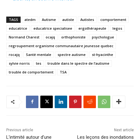
TAGS
atedm
Autisme
autiste
Autistes
comportement
educatrice
educatrice specialisee
ergothérapeute
legos
Normand Charest
ocajq
orthophoniste
psychologue
regroupement organisme communautaire jeunesse quebec
rocajq
Santé mentale
spectre autisme
st-hyacinthe
sylvie norris
tes
trouble dans le spectre de l’autisme
trouble de comportement
TSA
Previous article
Next article
L’intimité autour d’une
Les leçons des inondations