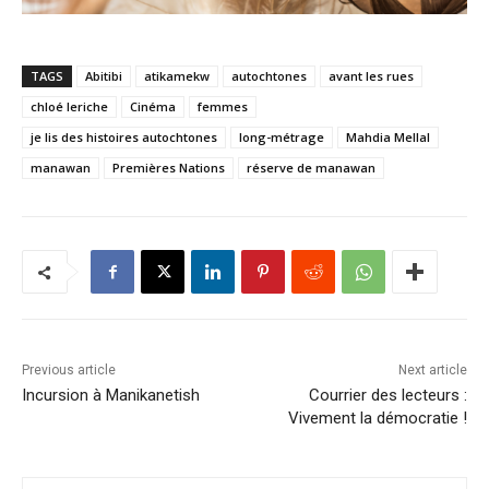
TAGS
Abitibi
atikamekw
autochtones
avant les rues
chloé leriche
Cinéma
femmes
je lis des histoires autochtones
long-métrage
Mahdia Mellal
manawan
Premières Nations
réserve de manawan
Previous article
Next article
Incursion à Manikanetish
Courrier des lecteurs :
Vivement la démocratie !