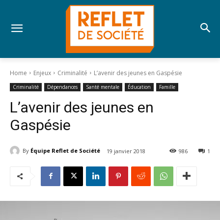
Home
Enjeux
Criminalité
L’avenir des jeunes en Gaspésie
Criminalité
Dépendances
Santé mentale
Éducation
Famille
L’avenir des jeunes en
Gaspésie
By
Équipe Reflet de Société
19 janvier 2018
986
1