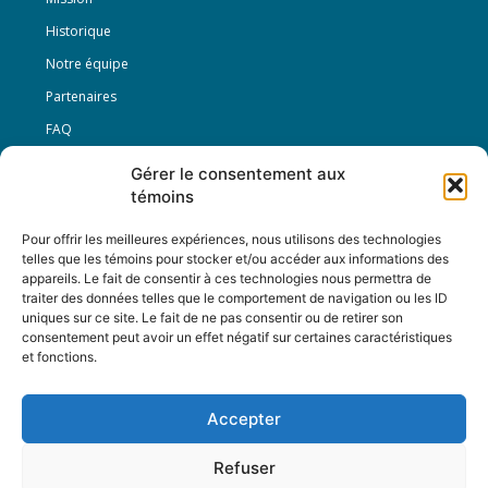
Historique
Notre équipe
Partenaires
FAQ
Gérer le consentement aux
Offre d’emploi
témoins
Conditions générales
Pour offrir les meilleures expériences, nous utilisons des technologies
telles que les témoins pour stocker et/ou accéder aux informations des
appareils. Le fait de consentir à ces technologies nous permettra de
Nous Suivre
traiter des données telles que le comportement de navigation ou les ID
uniques sur ce site. Le fait de ne pas consentir ou de retirer son
consentement peut avoir un effet négatif sur certaines caractéristiques
et fonctions.
Contactez-nous :
journal@journaldelarue.ca
Accepter
12-3894 rue Sainte-Catherine Est,
Montréal, Qc, H1W 2G4
Refuser
TÉL : 514-256-9000