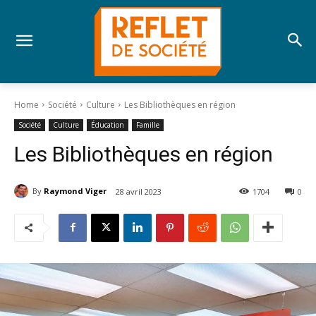
Home
Société
Culture
Les Bibliothèques en région
Société
Culture
Éducation
Famille
Les Bibliothèques en région
By
Raymond Viger
28 avril 2023
1704
0