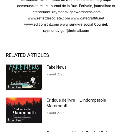
communautaire Le Journal de la Rue. Écrivain, journaliste et
intervenant. raymondviger.wordpress.com
www.refletdesociete.com www.cafegraffiti.net
www.editionstnt.com www.survivre.social Courriel:
raymondviger@hotmail.com
RELATED ARTICLES
Fake News
7 août 2026
À La Une
Critique de livre – L’indomptable
Mammouth
3 août 2026
À La Une