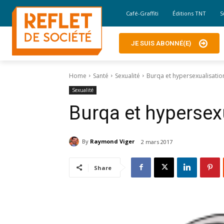
Café-Graffiti
Éditions TNT
S
JE SUIS ABONNÉ(E)
Home
Santé
Sexualité
Burqa et hypersexualisatio
Sexualité
Burqa et hypersex
By
Raymond Viger
2 mars 2017
Share