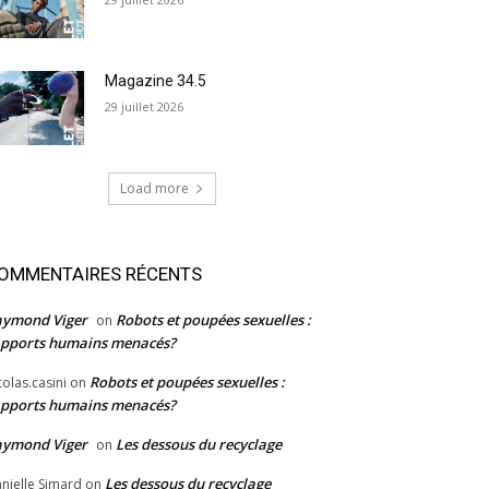
Magazine 34.5
29 juillet 2026
Load more
OMMENTAIRES RÉCENTS
aymond Viger
Robots et poupées sexuelles :
on
pports humains menacés?
Robots et poupées sexuelles :
colas.casini
on
pports humains menacés?
aymond Viger
Les dessous du recyclage
on
Les dessous du recyclage
nielle Simard
on