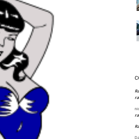
C
R
ra
ni
ra
R
Da