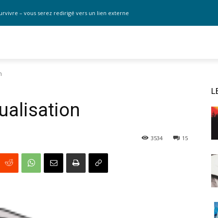
urvivre – vous serez redirigé vers un lien externe
n
L
ualisation
3534
15