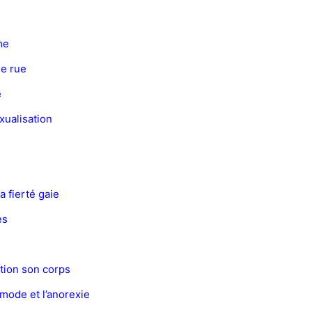
me
de rue
e
xualisation
s
a fierté gaie
es
tion son corps
a mode et l’anorexie