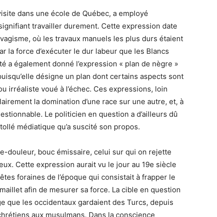
n visite dans une école de Québec, a employé
signifiant travailler durement. Cette expression date
avagisme, où les travaux manuels les plus durs étaient
 la force d’exécuter le dur labeur que les Blancs
ité a également donné l’expression « plan de nègre »
uisqu’elle désigne un plan dont certains aspects sont
ou irréaliste voué à l’échec. Ces expressions, loin
lairement la domination d’une race sur une autre, et, à
estionnable. Le politicien en question a d’ailleurs dû
tollé médiatique qu’a suscité son propos.
re-douleur, bouc émissaire, celui sur qui on rejette
ux. Cette expression aurait vu le jour au 19e siècle
êtes foraines de l’époque qui consistait à frapper le
n maillet afin de mesurer sa force. La cible en question
ge que les occidentaux gardaient des Turcs, depuis
 chrétiens aux musulmans. Dans la conscience