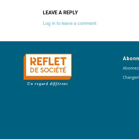
LEAVE A REPLY
Log in to leave a comment
Abon
Abonnez
Changem
Un regard différent