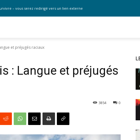
urvivre – vous serez redirigé vers un lien externe
angue et préjugés raciaux
L
is : Langue et préjugés
3854
0