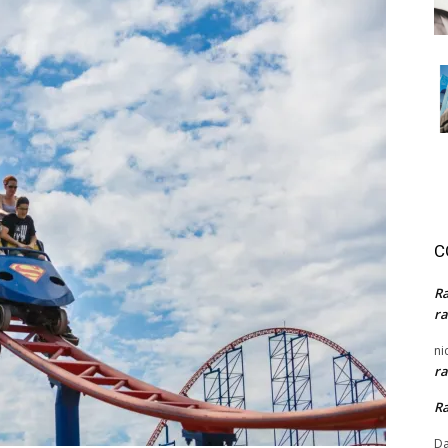
C
R
ra
ni
ra
R
Da