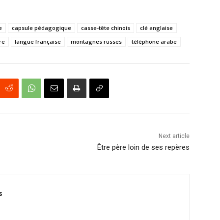
e
capsule pédagogique
casse-tête chinois
clé anglaise
re
langue française
montagnes russes
téléphone arabe
Next article
Être père loin de ses repères
s