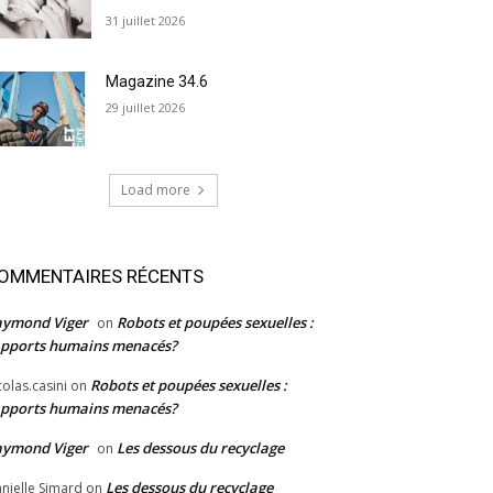
31 juillet 2026
Magazine 34.6
29 juillet 2026
Load more
OMMENTAIRES RÉCENTS
aymond Viger
Robots et poupées sexuelles :
on
pports humains menacés?
Robots et poupées sexuelles :
colas.casini
on
pports humains menacés?
aymond Viger
Les dessous du recyclage
on
Les dessous du recyclage
nielle Simard
on