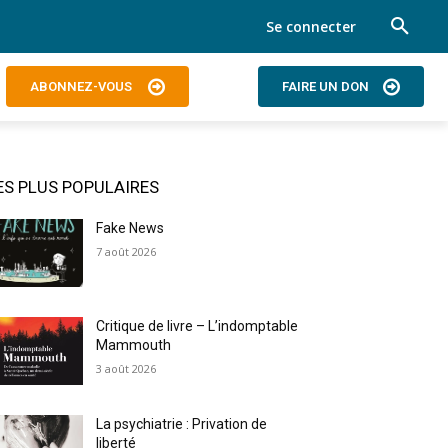
Se connecter
ABONNEZ-VOUS
FAIRE UN DON
ES PLUS POPULAIRES
Fake News
7 août 2026
Critique de livre – L’indomptable
Mammouth
3 août 2026
La psychiatrie : Privation de
liberté