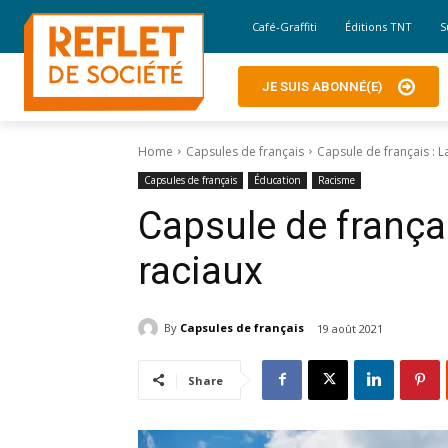
Café-Graffiti
Éditions TNT
S
JE SUIS ABONNÉ(E)
Home
Capsules de français
Capsule de français : L
Capsules de français
Éducation
Racisme
Capsule de frança
raciaux
By
Capsules de français
19 août 2021
Share