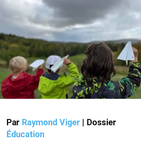
Par
Raymond Viger
|
Dossier
Éducation