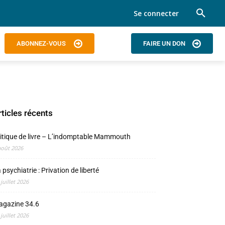
Se connecter
ABONNEZ-VOUS
FAIRE UN DON
rticles récents
itique de livre – L’indomptable Mammouth
août 2026
 psychiatrie : Privation de liberté
 juillet 2026
agazine 34.6
 juillet 2026