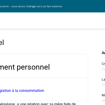
urvivre – vous serez redirigé vers un lien externe
el
A
Cr
ent personnel
3 
La
31
igration à la consommation
M
29
égalaise, a une relation avec sa mère faite de