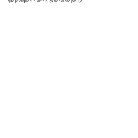
que je clique sur l'article, ça ne s'ouvre pas. Ça…