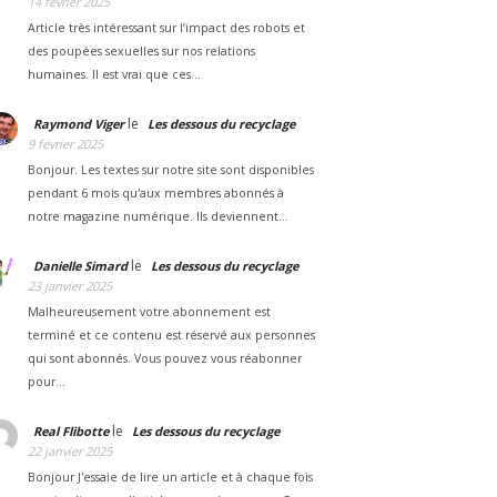
14 février 2025
Article très intéressant sur l’impact des robots et
des poupées sexuelles sur nos relations
humaines. Il est vrai que ces…
le
Raymond Viger
Les dessous du recyclage
9 février 2025
Bonjour. Les textes sur notre site sont disponibles
pendant 6 mois qu'aux membres abonnés à
notre magazine numérique. Ils deviennent…
le
Danielle Simard
Les dessous du recyclage
23 janvier 2025
Malheureusement votre abonnement est
terminé et ce contenu est réservé aux personnes
qui sont abonnés. Vous pouvez vous réabonner
pour…
le
Real Flibotte
Les dessous du recyclage
22 janvier 2025
Bonjour J'essaie de lire un article et à chaque fois