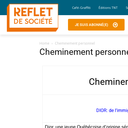
Café-Graffiti
Éditions TNT
S
JE SUIS ABONNÉ(E)
Home
Cheminement personnel
Cheminement personn
Cheminem
DIOR: de l’imm
Dior, une jeune Québécoise d’origine sén