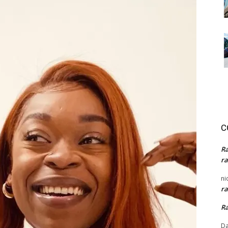
C
R
ra
ni
ra
R
Da