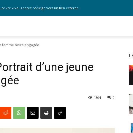
urvivre – vous serez redirigé vers un lien externe
une femme noire engagée
L
Portrait d’une jeune
agée
1304
0