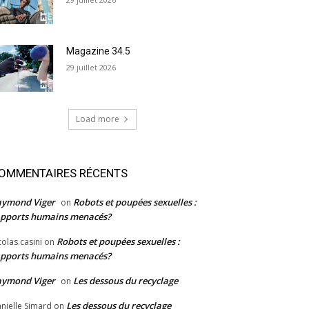
Magazine 34.5
29 juillet 2026
Load more
OMMENTAIRES RÉCENTS
aymond Viger
Robots et poupées sexuelles :
on
pports humains menacés?
Robots et poupées sexuelles :
colas.casini
on
pports humains menacés?
aymond Viger
Les dessous du recyclage
on
Les dessous du recyclage
nielle Simard
on