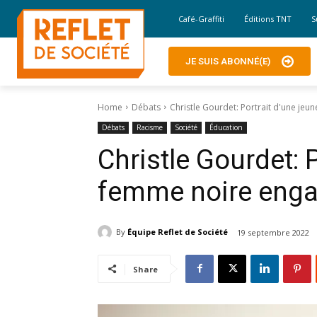
Café-Graffiti
Éditions TNT
S
JE SUIS ABONNÉ(E)
Home
Débats
Christle Gourdet: Portrait d'une je
Débats
Racisme
Société
Éducation
Christle Gourdet: 
femme noire eng
By
Équipe Reflet de Société
19 septembre 2022
Share