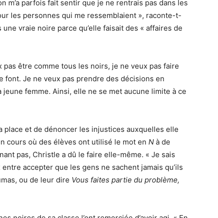
n m’a parfois fait sentir que je ne rentrais pas dans les
our les personnes qui me ressemblaient », raconte-t-
pas une vraie noire parce qu’elle faisait des « affaires de
x pas être comme tous les noirs, je ne veux pas faire
e font. Je ne veux pas prendre des décisions en
a jeune femme. Ainsi, elle ne se met aucune limite à ce
sa place et de dénoncer les injustices auxquelles elle
 un cours où des élèves ont utilisé le mot en
N
à de
nant pas, Christle a dû le faire elle-même. « Je sais
ix entre accepter que les gens ne sachent jamais qu’ils
umas, ou de leur dire
Vous faites partie du problème,
nes noires de sa classe l’ont remerciée d’avoir agi. « En