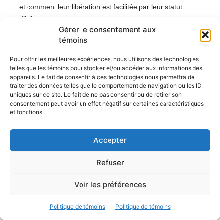
et comment leur libération est facilitée par leur statut
d’informateur.
Gérer le consentement aux
témoins
Dossier
Milieu carcéral.
Pour offrir les meilleures expériences, nous utilisons des technologies
telles que les témoins pour stocker et/ou accéder aux informations des
appareils. Le fait de consentir à ces technologies nous permettra de
Vie carcérale: pas banale
traiter des données telles que le comportement de navigation ou les ID
uniques sur ce site. Le fait de ne pas consentir ou de retirer son
consentement peut avoir un effet négatif sur certaines caractéristiques
et fonctions.
Le prisonnier Jean-Pierre Bellemare nous parle de la
tendance des journalistes vers le sensationnalisme
lorsqu’il est question de criminalité. Il parle aussi de la vie
Accepter
en prison: comment se sent-on lorsqu’on fréquente
Refuser
continuellement des criminels? Qu’en est-il du fait d’être
surveillé sans arrêt?
Voir les préférences
Dossier
Milieu carcéral.
Politique de témoins
Politique de témoins