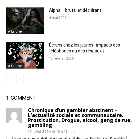
Alpha – brutal et déchirant
4 mai 2026
À La Une
Écrans chez les jeunes : impacts des
téléphones ou des réseaux ?
13 février 2026
À La Une
1 COMMENT
Chronique d’un gambler abstinent –
L'actualité sociale et communautaire.
Prostitution, Drogue, alcool, gang de rue,
gambling
10 juillet 2024 At 10 h 15 min
[…] joueur compulsif abstinent publié sur Reflet de Société |