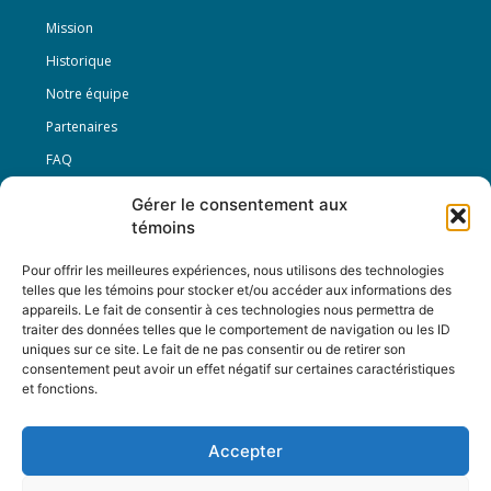
Mission
Historique
Notre équipe
Partenaires
FAQ
Gérer le consentement aux
Offre d’emploi
témoins
Conditions générales
Pour offrir les meilleures expériences, nous utilisons des technologies
telles que les témoins pour stocker et/ou accéder aux informations des
appareils. Le fait de consentir à ces technologies nous permettra de
Nous Suivre
traiter des données telles que le comportement de navigation ou les ID
uniques sur ce site. Le fait de ne pas consentir ou de retirer son
consentement peut avoir un effet négatif sur certaines caractéristiques
et fonctions.
Contactez-nous :
journal@journaldelarue.ca
Accepter
12-3894 rue Sainte-Catherine Est,
Montréal, Qc, H1W 2G4