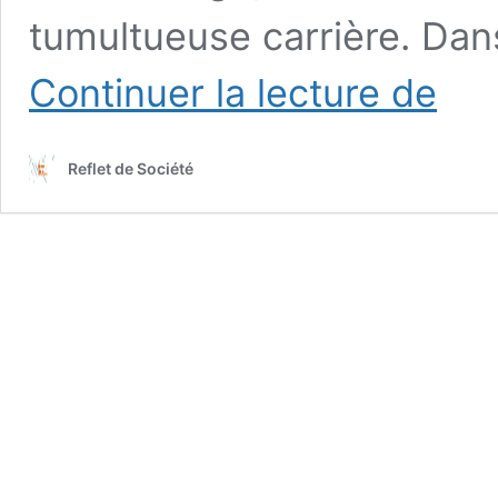
tumultueuse carrière. Dan
Guy
Continuer la lecture de
Latraver
:
Le
Reflet de Société
père
du
show-
busines
québéco