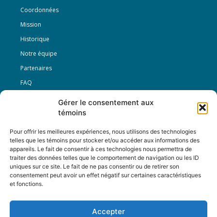
Coordonnées
Mission
Historique
Notre équipe
Partenaires
FAQ
Gérer le consentement aux
Offre d’emploi
témoins
Conditions générales
Pour offrir les meilleures expériences, nous utilisons des technologies
telles que les témoins pour stocker et/ou accéder aux informations des
appareils. Le fait de consentir à ces technologies nous permettra de
Nous Suivre
traiter des données telles que le comportement de navigation ou les ID
uniques sur ce site. Le fait de ne pas consentir ou de retirer son
consentement peut avoir un effet négatif sur certaines caractéristiques
et fonctions.
Contactez-nous :
journal@journaldelarue.ca
Accepter