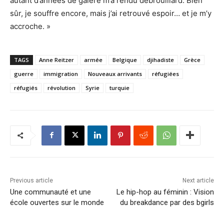
autant d’années de galère m’a rendu débrouillard. Bien
sûr, je souffre encore, mais j’ai retrouvé espoir… et je m’y
accroche. »
TAGS
Anne Reitzer
armée
Belgique
djihadiste
Grèce
guerre
immigration
Nouveaux arrivants
réfugiées
réfugiés
révolution
Syrie
turquie
Previous article
Next article
Une communauté et une
Le hip-hop au féminin : Vision
école ouvertes sur le monde
du breakdance par des bgirls