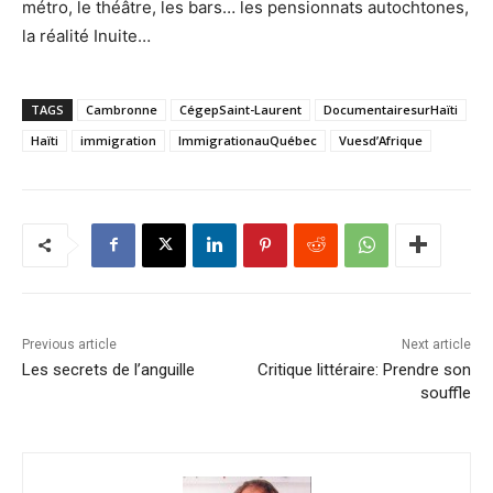
métro, le théâtre, les bars… les pensionnats autochtones,
la réalité Inuite…
TAGS
Cambronne
CégepSaint-Laurent
DocumentairesurHaïti
Haïti
immigration
ImmigrationauQuébec
Vuesd’Afrique
Previous article
Next article
Les secrets de l’anguille
Critique littéraire: Prendre son
souffle