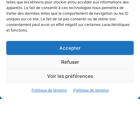
telles que les témoins pour stocker et/ou accéder aux informations des
Partenaires
appareils. Le fait de consentir à ces technologies nous permettra de
FAQ
traiter des données telles que le comportement de navigation ou les ID
uniques sur ce site. Le fait de ne pas consentir ou de retirer son
consentement peut avoir un effet négatif sur certaines caractéristiques
Offre d’emploi
et fonctions.
Conditions générales
Accepter
Nous Suivre
Refuser
Voir les préférences
Politique de témoins
Politique de témoins
Contactez-nous :
journal@journaldelarue.ca
12-3894 rue Sainte-Catherine Est,
Montréal, Qc, H1W 2G4
TÉL : 514-256-9000
SANS-FRAIS : 1-877-256-9009
© Reflet de Société -
Politique d'utilisation