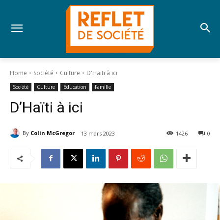
Home
Société
Culture
D'Haïti à ici
Société
Culture
Éducation
Famille
D’Haïti à ici
By
Colin McGregor
13 mars 2023
1426
0