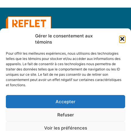
Gérer le consentement aux
témoins
Un regard différent
Pour offrir les meilleures expériences, nous utilisons des technologies
Abonnement
telles que les témoins pour stocker et/ou accéder aux informations des
appareils. Le fait de consentir à ces technologies nous permettra de
Abonnez-vous
traiter des données telles que le comportement de navigation ou les ID
uniques sur ce site. Le fait de ne pas consentir ou de retirer son
Changement d’adresse
consentement peut avoir un effet négatif sur certaines caractéristiques
et fonctions.
À propos
Accepter
Accueil
Refuser
Archives
Table rondes
Voir les préférences