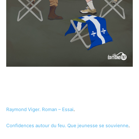
Raymond Viger.
Roman – Essai
.
Confidences autour du feu. Que jeunesse se souvienne
.