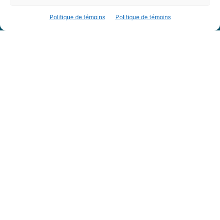
PDF Magazines
Politique de témoins
Politique de témoins
À propos
Coordonnées
Mission
Historique
Notre équipe
Partenaires
FAQ
Offre d’emploi
Conditions générales
Nous Suivre