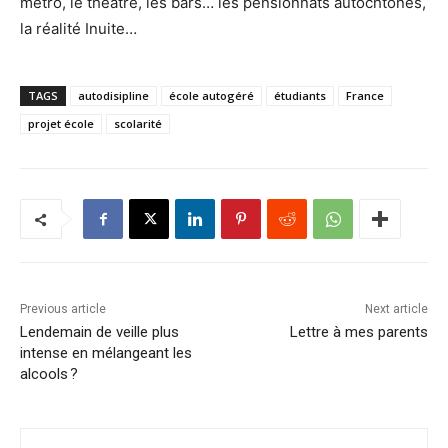
métro, le théâtre, les bars… les pensionnats autochtones,
la réalité Inuite…
TAGS
autodisipline
école autogéré
étudiants
France
projet école
scolarité
Previous article
Next article
Lendemain de veille plus
Lettre à mes parents
intense en mélangeant les
alcools ?