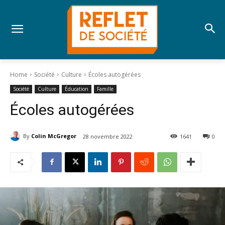
Home
Société
Culture
Écoles autogérées
Société
Culture
Éducation
Famille
Écoles autogérées
By
Colin McGregor
28 novembre 2022
1641
0