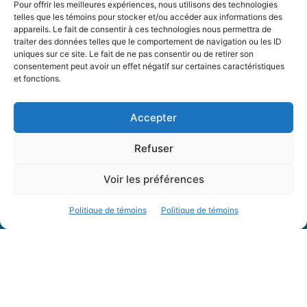
Pour offrir les meilleures expériences, nous utilisons des technologies
telles que les témoins pour stocker et/ou accéder aux informations des
Partenaires
appareils. Le fait de consentir à ces technologies nous permettra de
FAQ
traiter des données telles que le comportement de navigation ou les ID
uniques sur ce site. Le fait de ne pas consentir ou de retirer son
consentement peut avoir un effet négatif sur certaines caractéristiques
Offre d’emploi
et fonctions.
Conditions générales
Accepter
Nous Suivre
Refuser
Voir les préférences
Politique de témoins
Politique de témoins
Contactez-nous :
journal@journaldelarue.ca
12-3894 rue Sainte-Catherine Est,
Montréal, Qc, H1W 2G4
TÉL : 514-256-9000
SANS-FRAIS : 1-877-256-9009