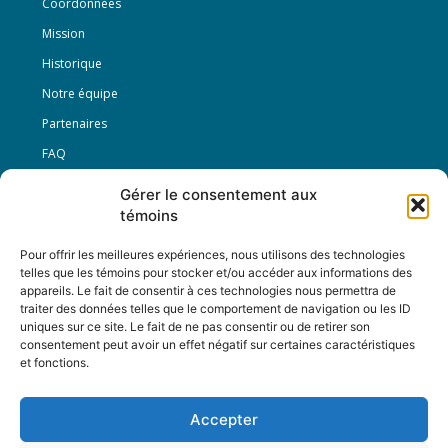
Coordonnées
Mission
Historique
Notre équipe
Partenaires
FAQ
Gérer le consentement aux
Offre d’emploi
témoins
Conditions générales
Pour offrir les meilleures expériences, nous utilisons des technologies
telles que les témoins pour stocker et/ou accéder aux informations des
appareils. Le fait de consentir à ces technologies nous permettra de
Nous Suivre
traiter des données telles que le comportement de navigation ou les ID
uniques sur ce site. Le fait de ne pas consentir ou de retirer son
consentement peut avoir un effet négatif sur certaines caractéristiques
et fonctions.
Contactez-nous :
journal@journaldelarue.ca
Accepter
12-3894 rue Sainte-Catherine Est,