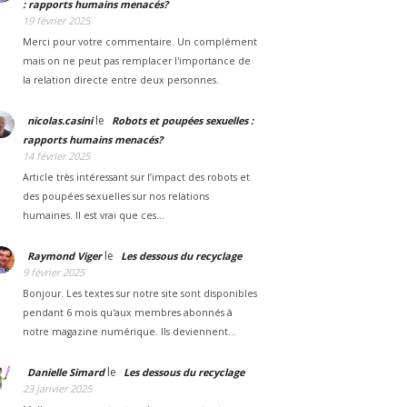
: rapports humains menacés?
19 février 2025
Merci pour votre commentaire. Un complément
mais on ne peut pas remplacer l'importance de
la relation directe entre deux personnes.
le
nicolas.casini
Robots et poupées sexuelles :
rapports humains menacés?
14 février 2025
Article très intéressant sur l’impact des robots et
des poupées sexuelles sur nos relations
humaines. Il est vrai que ces…
le
Raymond Viger
Les dessous du recyclage
9 février 2025
Bonjour. Les textes sur notre site sont disponibles
pendant 6 mois qu'aux membres abonnés à
notre magazine numérique. Ils deviennent…
le
Danielle Simard
Les dessous du recyclage
23 janvier 2025