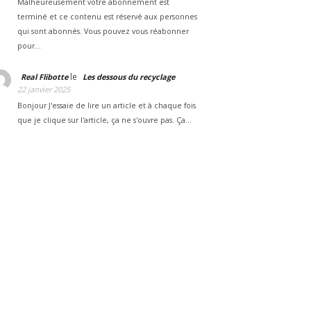
Malheureusement votre abonnement est
terminé et ce contenu est réservé aux personnes
qui sont abonnés. Vous pouvez vous réabonner
pour…
le
Real Flibotte
Les dessous du recyclage
22 janvier 2025
Bonjour J'essaie de lire un article et à chaque fois
que je clique sur l'article, ça ne s'ouvre pas. Ça…