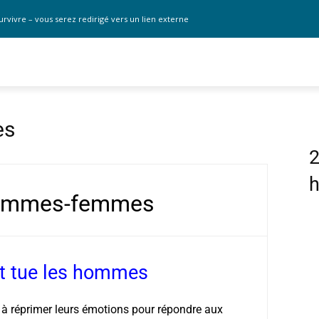
urvivre – vous serez redirigé vers un lien externe
es
2
hommes-femmes
t tue les hommes
 à réprimer leurs émotions pour répondre aux