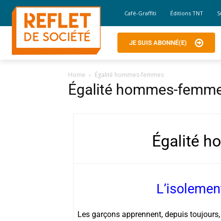
Café-Graffiti
Éditions TNT
S
JE SUIS ABONNÉ(E)
Home
Égalité hommes-femmes
Égalité hommes-femm
Égalité 
L’isolemen
Les garçons apprennent, depuis toujours,