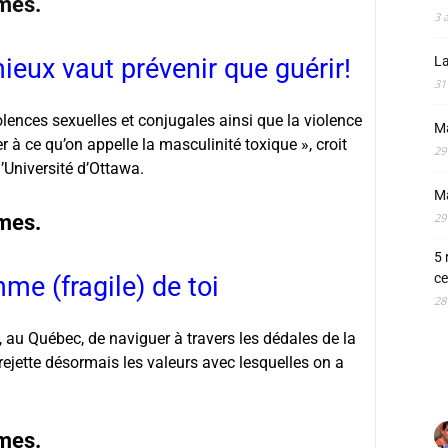
mes.
3 
ieux vaut prévenir que guérir!
La
31
olences sexuelles et conjugales ainsi que la violence
M
er à ce qu’on appelle la masculinité toxique », croit
29
l’Université d’Ottawa.
M
mes.
29
5 
ce
me (fragile) de toi
28
i, au Québec, de naviguer à travers les dédales de la
 rejette désormais les valeurs avec lesquelles on a
mes.