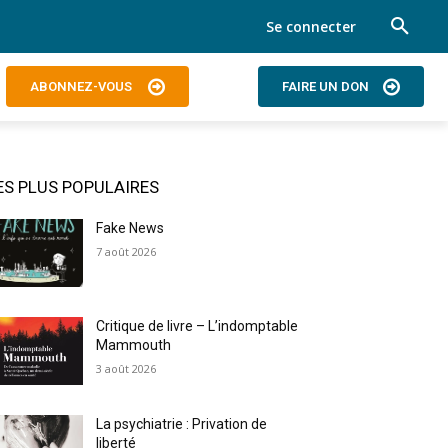
Se connecter
ABONNEZ-VOUS
FAIRE UN DON
ES PLUS POPULAIRES
Fake News
7 août 2026
Critique de livre – L’indomptable
Mammouth
3 août 2026
La psychiatrie : Privation de
liberté