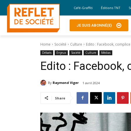
Café-Graffiti
Éditions TNT
S
JE SUIS ABONNÉ(E)
Home
Société
Culture
Edito : Facebook, complice
Débats
Enjeux
Société
Culture
Médias
Edito : Facebook,
By
Raymond Viger
1 avril 2024
Share