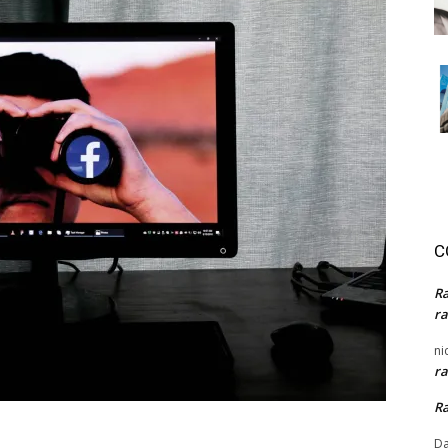
C
R
ra
ni
ra
R
Da