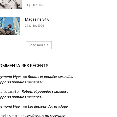
31 juillet 2026
Magazine 34.6
29 juillet 2026
Load more
OMMENTAIRES RÉCENTS
aymond Viger
Robots et poupées sexuelles :
on
pports humains menacés?
Robots et poupées sexuelles :
colas.casini
on
pports humains menacés?
aymond Viger
Les dessous du recyclage
on
Les dessous du recyclage
nielle Simard
on