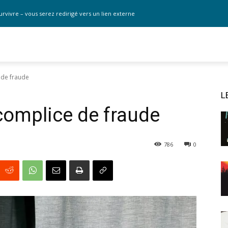
urvivre – vous serez redirigé vers un lien externe
 de fraude
L
 complice de fraude
786
0