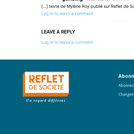
[…] texte de Mylène Roy publié sur Reflet de So
Log in to leave a comment
LEAVE A REPLY
Log in to leave a comment
Abon
Abonnez
Changem
Un regard différent