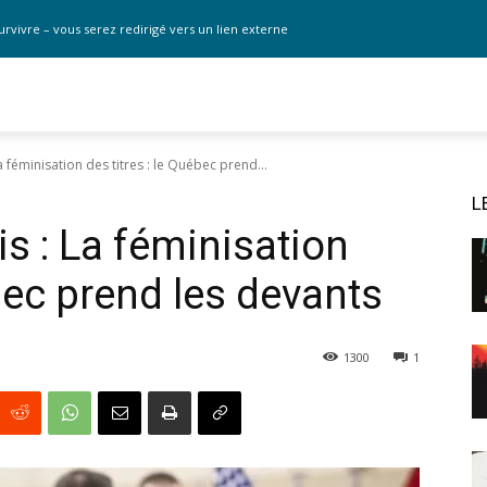
urvivre – vous serez redirigé vers un lien externe
a féminisation des titres : le Québec prend...
L
s : La féminisation
ébec prend les devants
1300
1