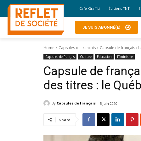
Café-Graffiti
Éditions TNT
S
JE SUIS ABONNÉ(E)
Home
Capsules de français
Capsule de français : L
Capsules de français
Culture
Éducation
Féminisme
Capsule de françai
des titres : le Qu
By
Capsules de français
5 juin 2020
Share