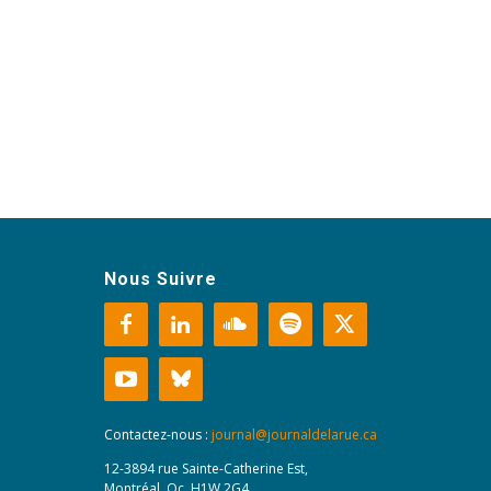
Nous Suivre
Contactez-nous :
journal@journaldelarue.ca
12-3894 rue Sainte-Catherine Est,
Montréal, Qc, H1W 2G4