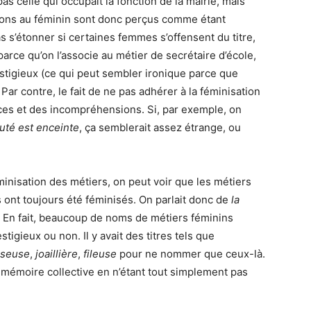
pas celle qui occupait la fonction de la mairie, mais
ions au féminin sont donc perçus comme étant
as s’étonner si certaines femmes s’offensent du titre,
arce qu’on l’associe au métier de secrétaire d’école,
estigieux (ce qui peut sembler ironique parce que
Par contre, le fait de ne pas adhérer à la féminisation
nces et des incompréhensions. Si, par exemple, on
uté est enceinte
, ça semblerait assez étrange, ou
éminisation des métiers, on peut voir que les métiers
ont toujours été féminisés. On parlait donc de
la
. En fait, beaucoup de noms de métiers féminins
tigieux ou non. Il y avait des titres tels que
sseuse
,
joaillière
,
fileuse
pour ne nommer que ceux-là.
a mémoire collective en n’étant tout simplement pas