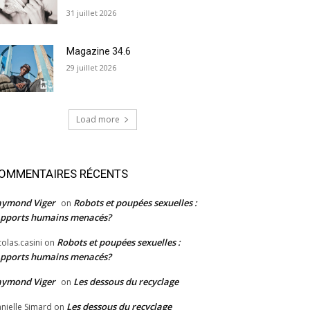
31 juillet 2026
Magazine 34.6
29 juillet 2026
Load more
OMMENTAIRES RÉCENTS
aymond Viger
Robots et poupées sexuelles :
on
pports humains menacés?
Robots et poupées sexuelles :
colas.casini
on
pports humains menacés?
aymond Viger
Les dessous du recyclage
on
Les dessous du recyclage
nielle Simard
on