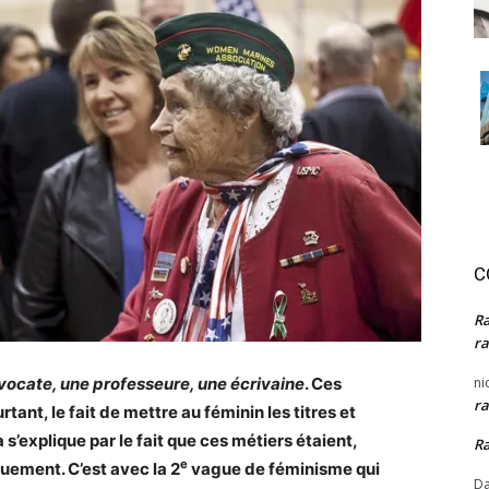
C
R
ra
vocate, une professeure, une écrivaine
. Ces
ni
ra
tant, le fait de mettre au féminin les titres et
s’explique par le fait que ces métiers étaient,
R
e
ement. C’est avec la 2
vague de féminisme qui
Da