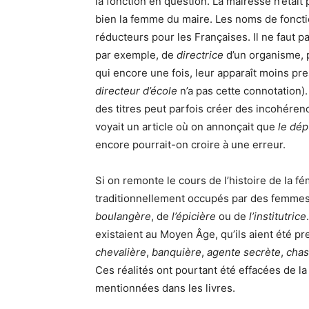
la fonction en question. La mairesse n’était 
bien la femme du maire. Les noms de fonct
réducteurs pour les Françaises. Il ne faut p
par exemple, de
directrice
d’un organisme, p
qui encore une fois, leur apparaît moins pr
directeur d’école
n’a pas cette connotation). 
des titres peut parfois créer des incohére
voyait un article où on annonçait que
le dép
encore pourrait-on croire à une erreur.
Si on remonte le cours de l’histoire de la f
traditionnellement occupés par des femmes 
boulangère
, de
l’épicière
ou de
l’institutrice
existaient au Moyen Âge, qu’ils aient été pres
chevalière
,
banquière
,
agente secrète
,
cha
Ces réalités ont pourtant été effacées de l
mentionnées dans les livres.