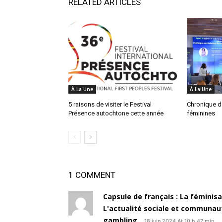
RELATED ARTICLES
À La Une
À La Une
5 raisons de visiter le Festival
Chronique de
Présence autochtone cette année
féminines
1 COMMENT
Capsule de français : La féminisa
L'actualité sociale et communauta
gambling
18 juin 2024 At 10 h 47 min