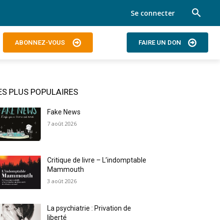
Se connecter
ABONNEZ-VOUS
FAIRE UN DON
ES PLUS POPULAIRES
Fake News
7 août 2026
Critique de livre – L’indomptable
Mammouth
3 août 2026
La psychiatrie : Privation de
liberté