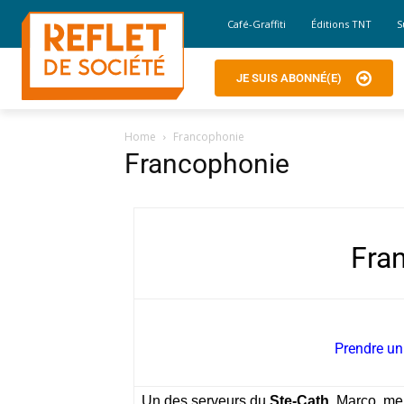
Café-Graffiti
Éditions TNT
S
JE SUIS ABONNÉ(E)
Home
Francophonie
Francophonie
Fra
Prendre un
Un des serveurs du
Ste-Cath
,
Marco, me 