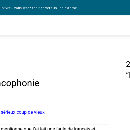
urvivre – vous serez redirigé vers un lien externe
2
“
ncophonie
 sérieux coup de vieux
mentionne que j’ai fait une faute de français et