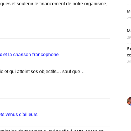
tiques et soutenir le financement de notre organisme,
M
29
M
29
5 
ix et la chanson francophone
ce
28
ic et qui atteint ses objectifs… sauf que…
s venus d’ailleurs