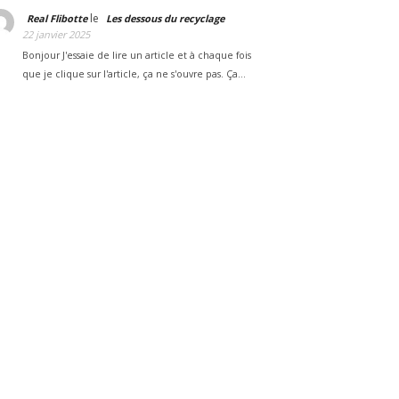
le
Real Flibotte
Les dessous du recyclage
22 janvier 2025
Bonjour J'essaie de lire un article et à chaque fois
que je clique sur l'article, ça ne s'ouvre pas. Ça…