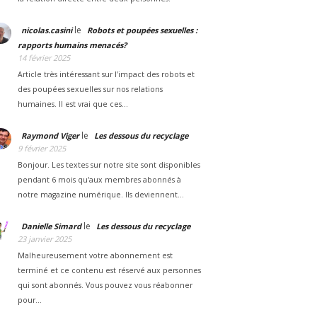
le
nicolas.casini
Robots et poupées sexuelles :
rapports humains menacés?
14 février 2025
Article très intéressant sur l’impact des robots et
des poupées sexuelles sur nos relations
humaines. Il est vrai que ces…
le
Raymond Viger
Les dessous du recyclage
9 février 2025
Bonjour. Les textes sur notre site sont disponibles
pendant 6 mois qu'aux membres abonnés à
notre magazine numérique. Ils deviennent…
le
Danielle Simard
Les dessous du recyclage
23 janvier 2025
Malheureusement votre abonnement est
terminé et ce contenu est réservé aux personnes
qui sont abonnés. Vous pouvez vous réabonner
pour…