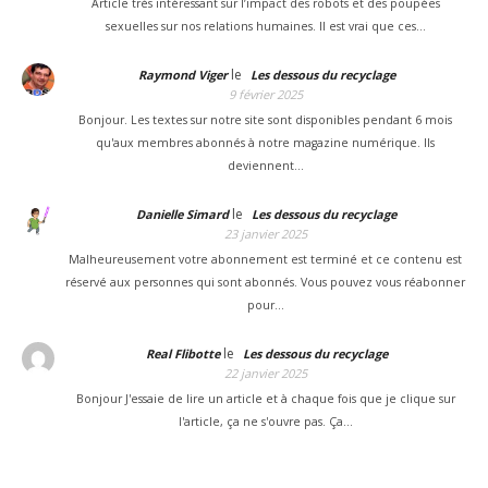
Article très intéressant sur l’impact des robots et des poupées
sexuelles sur nos relations humaines. Il est vrai que ces…
le
Raymond Viger
Les dessous du recyclage
9 février 2025
Bonjour. Les textes sur notre site sont disponibles pendant 6 mois
qu'aux membres abonnés à notre magazine numérique. Ils
deviennent…
le
Danielle Simard
Les dessous du recyclage
23 janvier 2025
Malheureusement votre abonnement est terminé et ce contenu est
réservé aux personnes qui sont abonnés. Vous pouvez vous réabonner
pour…
le
Real Flibotte
Les dessous du recyclage
22 janvier 2025
Bonjour J'essaie de lire un article et à chaque fois que je clique sur
l'article, ça ne s'ouvre pas. Ça…