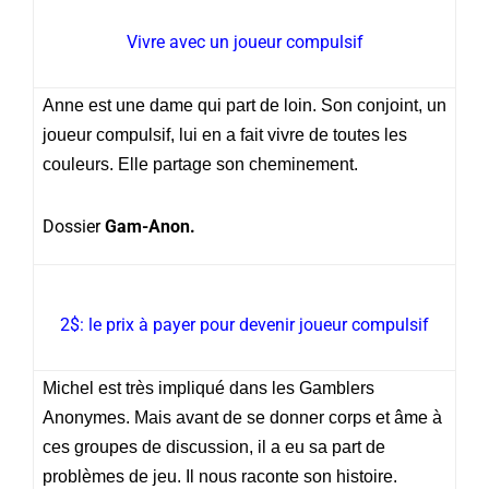
Vivre avec un joueur compulsif
Anne est une dame qui part de loin. Son conjoint, un
joueur compulsif, lui en a fait vivre de toutes les
couleurs. Elle partage son cheminement.
Dossier
Gam-Anon.
2$: le prix à payer pour devenir joueur compulsif
Michel est très impliqué dans les Gamblers
Anonymes. Mais avant de se donner corps et âme à
ces groupes de discussion, il a eu sa part de
problèmes de jeu. Il nous raconte son histoire.