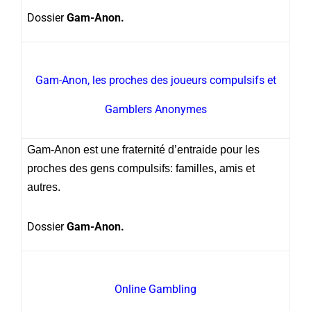
Dossier
Gam-Anon.
Gam-Anon, les proches des joueurs compulsifs et
Gamblers Anonymes
Gam-Anon est une fraternité d’entraide pour les
proches des gens compulsifs: familles, amis et
autres.
Dossier
Gam-Anon.
Online Gambling