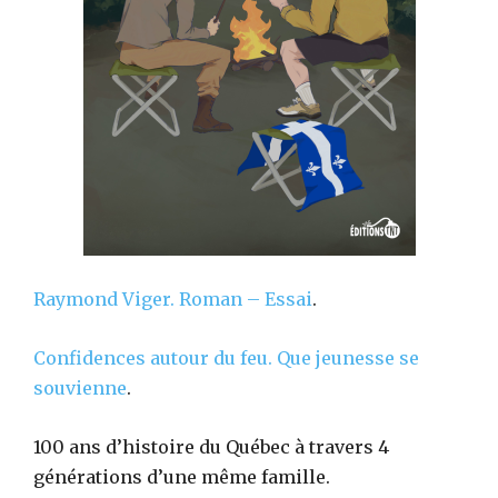
Raymond Viger.
Roman – Essai
.
Confidences autour du feu. Que jeunesse se
souvienne
.
100 ans d’histoire du Québec à travers 4
générations d’une même famille.