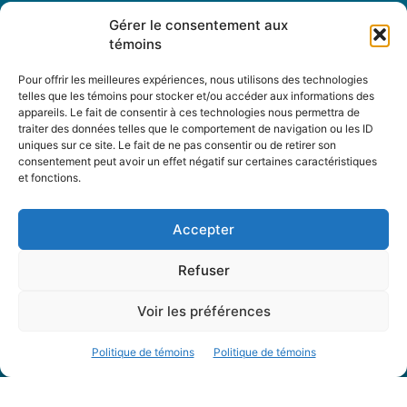
Mission
Gérer le consentement aux
témoins
Historique
Notre équipe
Pour offrir les meilleures expériences, nous utilisons des technologies
telles que les témoins pour stocker et/ou accéder aux informations des
Partenaires
appareils. Le fait de consentir à ces technologies nous permettra de
FAQ
traiter des données telles que le comportement de navigation ou les ID
uniques sur ce site. Le fait de ne pas consentir ou de retirer son
consentement peut avoir un effet négatif sur certaines caractéristiques
Offre d’emploi
et fonctions.
Conditions générales
Accepter
Nous Suivre
Refuser
Voir les préférences
Politique de témoins
Politique de témoins
Contactez-nous :
journal@journaldelarue.ca
12-3894 rue Sainte-Catherine Est,
Montréal, Qc, H1W 2G4