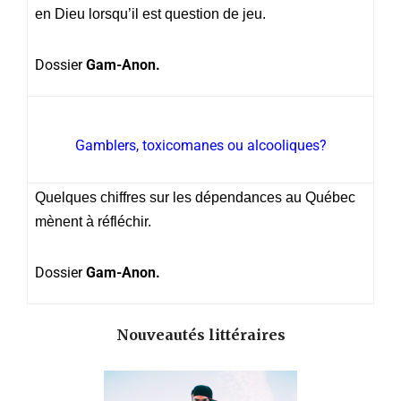
en Dieu lorsqu’il est question de jeu.
Dossier
Gam-Anon.
Gamblers, toxicomanes ou alcooliques?
Quelques chiffres sur les dépendances au Québec
mènent à réfléchir.
Dossier
Gam-Anon.
Nouveautés littéraires