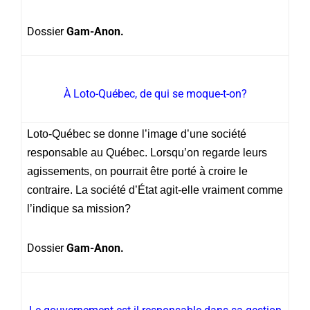
Dossier
Gam-Anon.
À Loto-Québec, de qui se moque-t-on?
Loto-Québec se donne l’image d’une société
responsable au Québec. Lorsqu’on regarde leurs
agissements, on pourrait être porté à croire le
contraire. La société d’État agit-elle vraiment comme
l’indique sa mission?
Dossier
Gam-Anon.