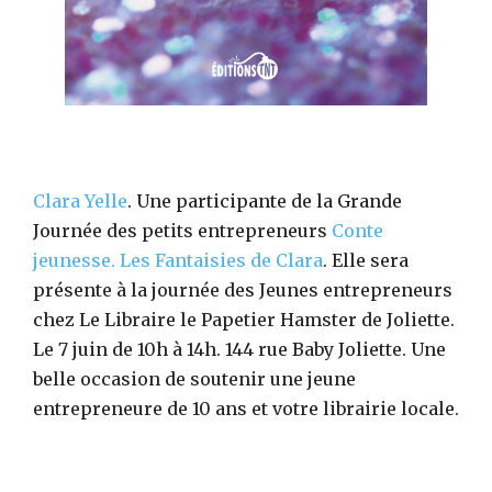
Clara Yelle
. Une participante de la Grande
Journée des petits entrepreneurs
Conte
jeunesse.
Les Fantaisies de Clara
. Elle sera
présente à la journée des Jeunes entrepreneurs
chez Le Libraire le Papetier Hamster de Joliette.
Le 7 juin de 10h à 14h. 144 rue Baby Joliette. Une
belle occasion de soutenir une jeune
entrepreneure de 10 ans et votre librairie locale.