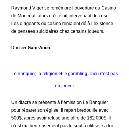
Raymond Viger se remémore l’ouverture du Casino
de Montréal, alors qu’il était intervenant de crise.
Les dirigeants du casino reniaient déjà l’existence
de pensées suicidaires chez certains joueurs.
Dossier
Gam-Anon.
Le Banquier, la religion et le gambling: Dieu n’est pas
un joueur
Un diacre se présente à l’émission Le Banquier
pour réparer son église. Il repart bredouille avec
500$, après avoir refusé une offre de 182 000$. Il
n’est malheureusement pas le seul à utiliser sa foi