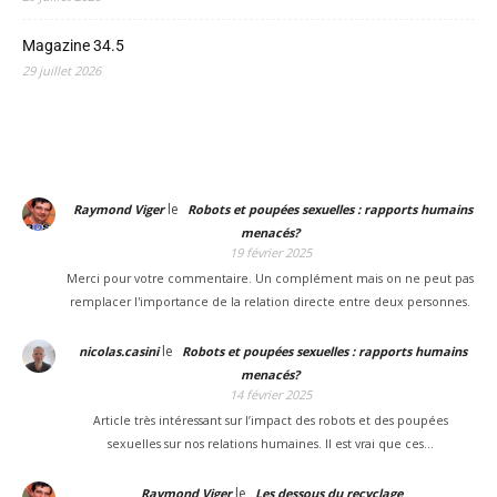
Magazine 34.5
29 juillet 2026
le
Raymond Viger
Robots et poupées sexuelles : rapports humains
menacés?
19 février 2025
Merci pour votre commentaire. Un complément mais on ne peut pas
remplacer l'importance de la relation directe entre deux personnes.
le
nicolas.casini
Robots et poupées sexuelles : rapports humains
menacés?
14 février 2025
Article très intéressant sur l’impact des robots et des poupées
sexuelles sur nos relations humaines. Il est vrai que ces…
le
Raymond Viger
Les dessous du recyclage