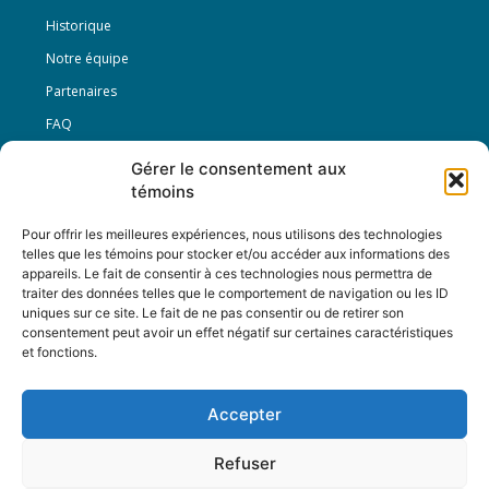
Historique
Notre équipe
Partenaires
FAQ
Gérer le consentement aux
Offre d’emploi
témoins
Conditions générales
Pour offrir les meilleures expériences, nous utilisons des technologies
telles que les témoins pour stocker et/ou accéder aux informations des
appareils. Le fait de consentir à ces technologies nous permettra de
Nous Suivre
traiter des données telles que le comportement de navigation ou les ID
uniques sur ce site. Le fait de ne pas consentir ou de retirer son
consentement peut avoir un effet négatif sur certaines caractéristiques
et fonctions.
Contactez-nous :
journal@journaldelarue.ca
Accepter
12-3894 rue Sainte-Catherine Est,
Montréal, Qc, H1W 2G4
Refuser
TÉL : 514-256-9000