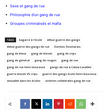
Sexe et gang de rue
Philosophie d’un gang de rue
Groupes criminalisés et mafia
TAGS
bagarre à l'école
début guerre des gangs
début guerre des gangs de rue
Dominic Desmarais
gang de bleux
gang de bloods
gang de crips
gang de général
gang de rouges
gang de rue
gang de rue henri-bourassa
gangs de rue à Calixa-Lavallée
guerre bloods VS crips
guerre des gangs école henri-bourassa
sexualité dans les écoles
victimes collatérales gang de rue