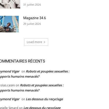
31 juillet 2026
Magazine 34.6
29 juillet 2026
Load more
OMMENTAIRES RÉCENTS
aymond Viger
Robots et poupées sexuelles :
on
pports humains menacés?
Robots et poupées sexuelles :
colas.casini
on
pports humains menacés?
aymond Viger
Les dessous du recyclage
on
Les dessous du recyclage
nielle Simard
on