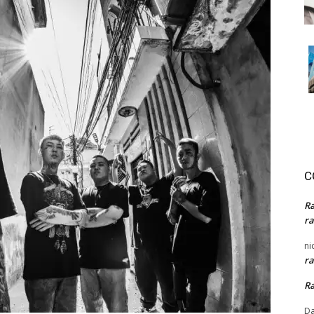
C
R
ra
ni
ra
R
Da