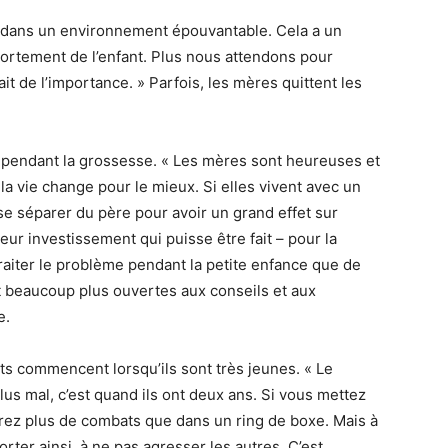
t dans un environnement épouvantable. Cela a un
portement de l’enfant. Plus nous attendons pour
ait de l’importance. » Parfois, les mères quittent les
 pendant la grossesse. « Les mères sont heureuses et
 la vie change pour le mieux. Si elles vivent avec un
e séparer du père pour avoir un grand effet sur
lleur investissement qui puisse être fait – pour la
raiter le problème pendant la petite enfance que de
t beaucoup plus ouvertes aux conseils et aux
e.
 commencent lorsqu’ils sont très jeunes. « Le
us mal, c’est quand ils ont deux ans. Si vous mettez
rez plus de combats que dans un ring de boxe. Mais à
ter ainsi, à ne pas agresser les autres. C’est