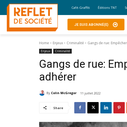
Café-Graffiti
Éditions TNT
S
JE SUIS ABONNÉ(E)
Home
Enjeux
Criminalité
Gangs de rue: Empêcher 
Enjeux
Criminalité
Gangs de rue: Emp
adhérer
By
Colin McGregor
11 juillet 2022
Share