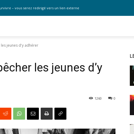
urvivre – vous serez redirigé vers un lien externe
les jeunes d'y adhérer
L
êcher les jeunes d’y
1260
0