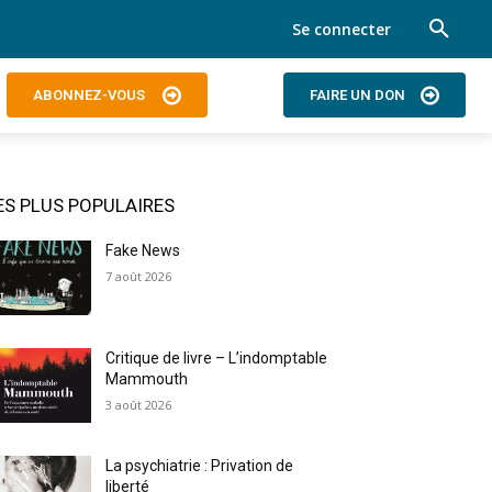
Se connecter
ABONNEZ-VOUS
FAIRE UN DON
ES PLUS POPULAIRES
Fake News
7 août 2026
Critique de livre – L’indomptable
Mammouth
3 août 2026
La psychiatrie : Privation de
liberté