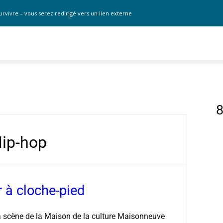
urvivre – vous serez redirigé vers un lien externe
8
ip-hop
 à cloche-pied
 la scène de la Maison de la culture Maisonneuve