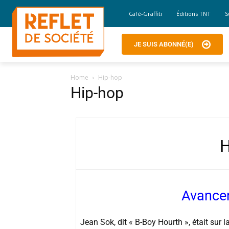
Café-Graffiti
Éditions TNT
S
JE SUIS ABONNÉ(E)
Home
Hip-hop
Hip-hop
H
Avancer
Jean Sok, dit « B-Boy Hourth », était sur