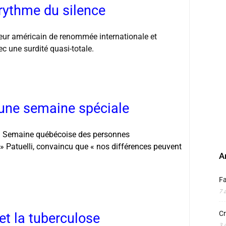
rythme du silence
eur américain de renommée internationale et
vec une surdité quasi-totale.
’une semaine spéciale
a
Semaine québécoise des personnes
 » Patuelli, convaincu que « nos différences peuvent
A
F
7 
Cr
 et la tuberculose
3 