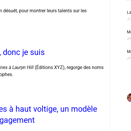
 désuét, pour montrer leurs talents sur les
La
31
M
29
, donc je suis
M
29
nes à Lauryn Hill
(Éditions XYZ), regorge des noms
sophes.
es à haut voltige, un modèle
ngagement