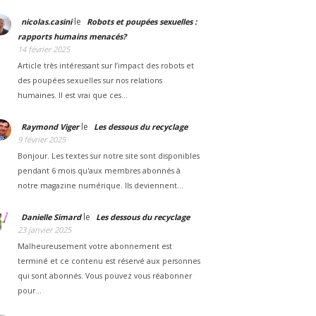
le
nicolas.casini
Robots et poupées sexuelles :
rapports humains menacés?
14 février 2025
Article très intéressant sur l’impact des robots et
des poupées sexuelles sur nos relations
humaines. Il est vrai que ces…
le
Raymond Viger
Les dessous du recyclage
9 février 2025
Bonjour. Les textes sur notre site sont disponibles
pendant 6 mois qu'aux membres abonnés à
notre magazine numérique. Ils deviennent…
le
Danielle Simard
Les dessous du recyclage
23 janvier 2025
Malheureusement votre abonnement est
terminé et ce contenu est réservé aux personnes
qui sont abonnés. Vous pouvez vous réabonner
pour…