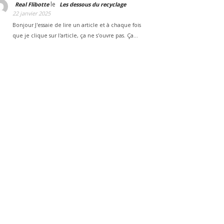
le
Real Flibotte
Les dessous du recyclage
22 janvier 2025
Bonjour J'essaie de lire un article et à chaque fois
que je clique sur l'article, ça ne s'ouvre pas. Ça…