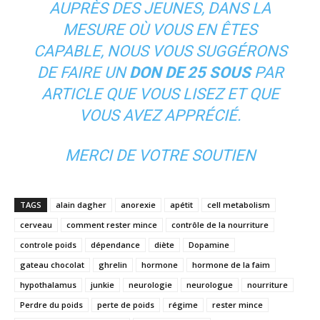
AUPRÈS DES JEUNES, DANS LA
MESURE OÙ VOUS EN ÊTES
CAPABLE, NOUS VOUS SUGGÉRONS
DE FAIRE UN
DON DE 25 SOUS
PAR
ARTICLE QUE VOUS LISEZ ET QUE
VOUS AVEZ APPRÉCIÉ.
MERCI DE VOTRE SOUTIEN
TAGS
alain dagher
anorexie
apétit
cell metabolism
cerveau
comment rester mince
contrôle de la nourriture
controle poids
dépendance
diète
Dopamine
gateau chocolat
ghrelin
hormone
hormone de la faim
hypothalamus
junkie
neurologie
neurologue
nourriture
Perdre du poids
perte de poids
régime
rester mince