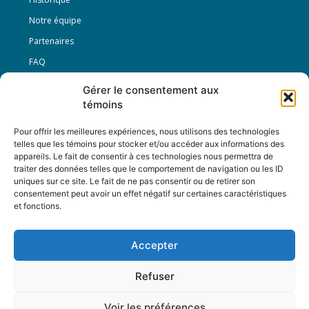
Notre équipe
Partenaires
FAQ
Gérer le consentement aux
Offre d’emploi
témoins
Conditions générales
Pour offrir les meilleures expériences, nous utilisons des technologies
telles que les témoins pour stocker et/ou accéder aux informations des
appareils. Le fait de consentir à ces technologies nous permettra de
Nous Suivre
traiter des données telles que le comportement de navigation ou les ID
uniques sur ce site. Le fait de ne pas consentir ou de retirer son
consentement peut avoir un effet négatif sur certaines caractéristiques
et fonctions.
Contactez-nous :
journal@journaldelarue.ca
Accepter
12-3894 rue Sainte-Catherine Est,
Montréal, Qc, H1W 2G4
Refuser
TÉL : 514-256-9000
SANS-FRAIS : 1-877-256-9009
Voir les préférences