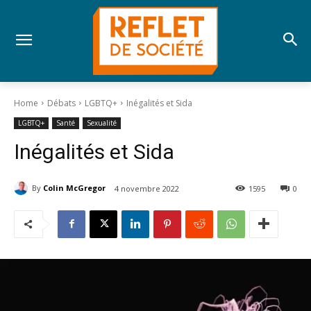
Home
Débats
LGBTQ+
Inégalités et Sida
LGBTQ+
Santé
Sexualité
Inégalités et Sida
By
Colin McGregor
4 novembre 2022
1595
0