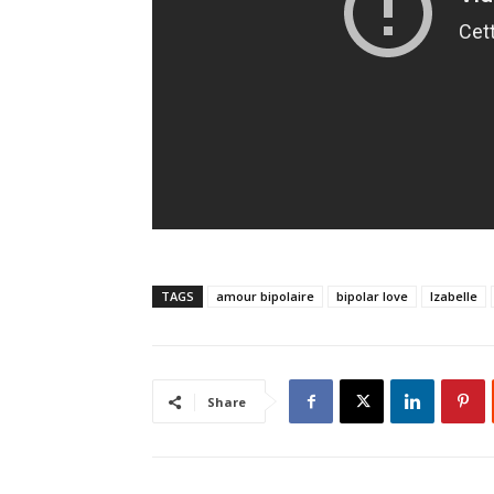
TAGS
amour bipolaire
bipolar love
Izabelle
Share