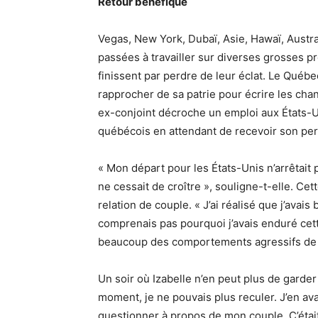
Retour bénéfique
Vegas, New York, Dubaï, Asie, Hawaï, Austr
passées à travailler sur diverses grosses pro
finissent par perdre de leur éclat. Le Québ
rapprocher de sa patrie pour écrire les ch
ex-conjoint décroche un emploi aux États-Uni
québécois en attendant de recevoir son perm
« Mon départ pour les États-Unis n’arrêtait
ne cessait de croître », souligne-t-elle. Ce
relation de couple. « J’ai réalisé que j’avai
comprenais pas pourquoi j’avais enduré cett
beaucoup des comportements agressifs de 
Un soir où Izabelle n’en peut plus de garder 
moment, je ne pouvais plus reculer. J’en ava
questionner à propos de mon couple. C’était