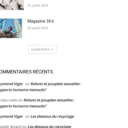
31 juillet 2026
Magazine 34.6
29 juillet 2026
Load more
OMMENTAIRES RÉCENTS
aymond Viger
Robots et poupées sexuelles :
on
pports humains menacés?
Robots et poupées sexuelles :
colas.casini
on
pports humains menacés?
aymond Viger
Les dessous du recyclage
on
Les dessous du recyclage
nielle Simard
on