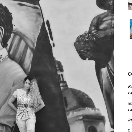
C
R
ra
ni
ra
R
Da