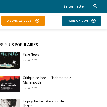
Se connecter
ABONNEZ-VOUS
FAIRE UN DON
ES PLUS POPULAIRES
Fake News
7 août 2026
Critique de livre – L’indomptable
Mammouth
3 août 2026
La psychiatrie : Privation de
liberté