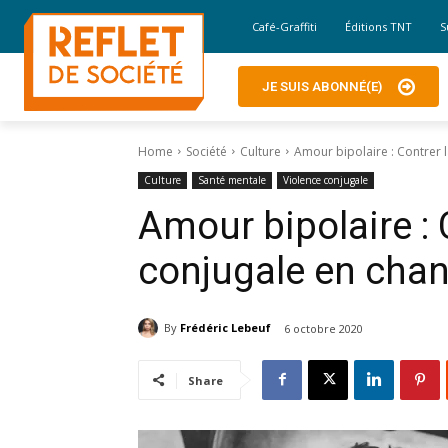
Café-Graffiti
Éditions TNT
S
JE SUIS ABONNÉ(E)
Home
Société
Culture
Amour bipolaire : Contrer 
Culture
Santé mentale
Violence conjugale
Amour bipolaire : 
conjugale en cha
By
Frédéric Lebeuf
6 octobre 2020
Share