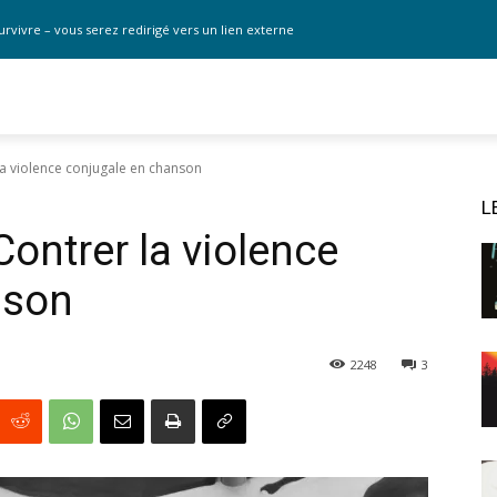
urvivre – vous serez redirigé vers un lien externe
la violence conjugale en chanson
L
Contrer la violence
nson
2248
3