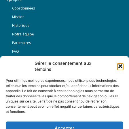
Coordonnées
Mission
Historique
Notre équipe
Partenaires
FAQ
Gérer le consentement aux
Offre d’emploi
témoins
Conditions générales
Pour offrir les meilleures expériences, nous utilisons des technologies
telles que les témoins pour stocker et/ou accéder aux informations des
appareils. Le fait de consentir à ces technologies nous permettra de
Nous Suivre
traiter des données telles que le comportement de navigation ou les ID
uniques sur ce site. Le fait de ne pas consentir ou de retirer son
consentement peut avoir un effet négatif sur certaines caractéristiques
et fonctions.
Contactez-nous :
journal@journaldelarue.ca
Accepter