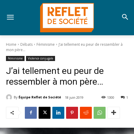
Home
Débats
Féminisme
J’ai tellement eu peur de ressembler à
mon père...
Féminisme
Violence conjugale
J’ai tellement eu peur de
ressembler à mon père…
By
Équipe Reflet de Société
18 juin 2019
1300
1