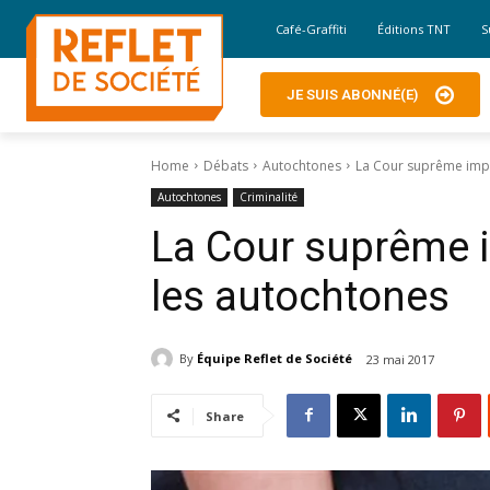
Café-Graffiti
Éditions TNT
S
JE SUIS ABONNÉ(E)
Home
Débats
Autochtones
La Cour suprême impo
Autochtones
Criminalité
La Cour suprême 
les autochtones
By
Équipe Reflet de Société
23 mai 2017
Share