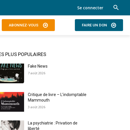
Se connecter
ABONNEZ-VOUS
FAIRE UN DON
ES PLUS POPULAIRES
Fake News
7 août 2026
Critique de livre – L’indomptable
Mammouth
3 août 2026
La psychiatrie : Privation de
liberté