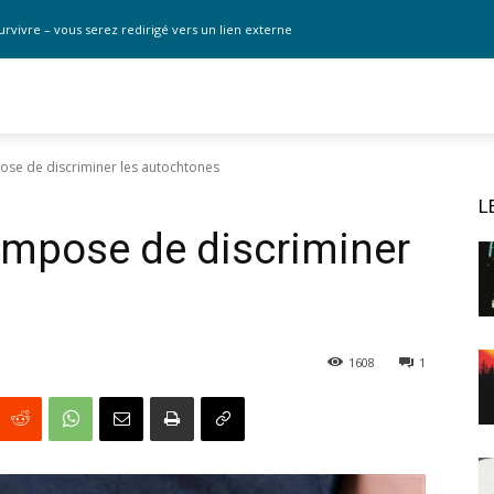
urvivre – vous serez redirigé vers un lien externe
se de discriminer les autochtones
L
impose de discriminer
1608
1