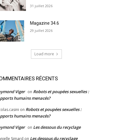
31 juillet 2026
Magazine 34.6
29 juillet 2026
Load more
OMMENTAIRES RÉCENTS
aymond Viger
Robots et poupées sexuelles :
on
pports humains menacés?
Robots et poupées sexuelles :
colas.casini
on
pports humains menacés?
aymond Viger
Les dessous du recyclage
on
Les dessous du recyclage
nielle Simard
on