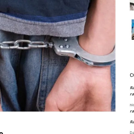
C
R
ra
ni
ra
R
e
Da