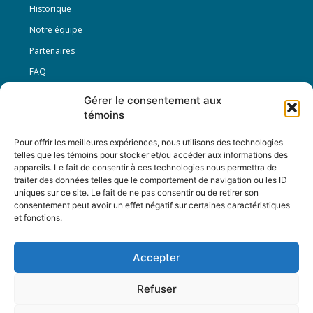
Historique
Notre équipe
Partenaires
FAQ
Gérer le consentement aux
Offre d’emploi
témoins
Conditions générales
Pour offrir les meilleures expériences, nous utilisons des technologies
telles que les témoins pour stocker et/ou accéder aux informations des
appareils. Le fait de consentir à ces technologies nous permettra de
Nous Suivre
traiter des données telles que le comportement de navigation ou les ID
uniques sur ce site. Le fait de ne pas consentir ou de retirer son
consentement peut avoir un effet négatif sur certaines caractéristiques
et fonctions.
Contactez-nous :
journal@journaldelarue.ca
Accepter
12-3894 rue Sainte-Catherine Est,
Montréal, Qc, H1W 2G4
Refuser
TÉL : 514-256-9000
SANS-FRAIS : 1-877-256-9009