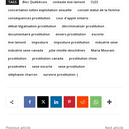
TAGS
Bloc Québécois
cinéaste ève lamont
CLES
concertation luttes exploitation sexuelle
conseil statut de la femme
conséquences prostitution
cour d'appel ontario
débat légalisation prostitution
décriminaliser prostitution
documentaire prostitution
envers prostitution
escorte
ève lamont
imposture
imposture prostitution
industrie sexe
industrie sexe canada
julie miville-deschênes
Maria Mourani
prostitution
prostitution canada
prostitution choix
proxénètes
sexe escorte
sexe prostitution
stéphanie charron
survivre prostitution |
Previous article
Next article