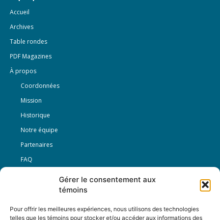
Accueil
Archives
Table rondes
PDF Magazines
À propos
Coordonnées
Mission
Historique
Notre équipe
Partenaires
FAQ
Gérer le consentement aux
Offre d’emploi
témoins
Conditions générales
Pour offrir les meilleures expériences, nous utilisons des technologies
telles que les témoins pour stocker et/ou accéder aux informations des