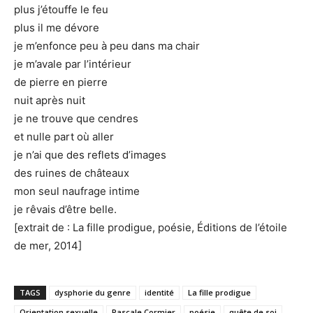
plus j’étouffe le feu
plus il me dévore
je m’enfonce peu à peu dans ma chair
je m’avale par l’intérieur
de pierre en pierre
nuit après nuit
je ne trouve que cendres
et nulle part où aller
je n’ai que des reflets d’images
des ruines de châteaux
mon seul naufrage intime
je rêvais d’être belle.
[extrait de : La fille prodigue, poésie, Éditions de l’étoile
de mer, 2014]
TAGS
dysphorie du genre
identité
La fille prodigue
Orientation sexuelle
Pascale Cormier
poésie
quête de soi