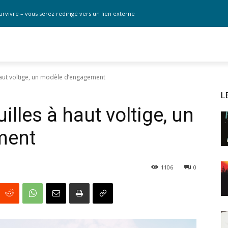
urvivre – vous serez redirigé vers un lien externe
haut voltige, un modèle d’engagement
L
illes à haut voltige, un
ment
1106
0