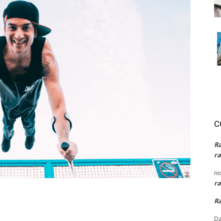
C
R
ra
ni
ra
R
Da