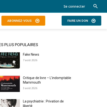
Se connecter
ABONNEZ-VOUS
FAIRE UN DON
ES PLUS POPULAIRES
Fake News
7 août 2026
Critique de livre – L’indomptable
Mammouth
3 août 2026
La psychiatrie : Privation de
liberté