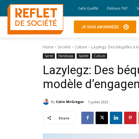
Café-Graffiti
Éditions TNT
S
JE SUIS ABONNÉ(E)
Home
Société
Culture
Lazylegz: Des béquilles à 
Santé
Handicaps
Société
Culture
Lazylegz: Des béqu
modèle d’engage
By
Colin McGregor
7 juillet 2023
Share