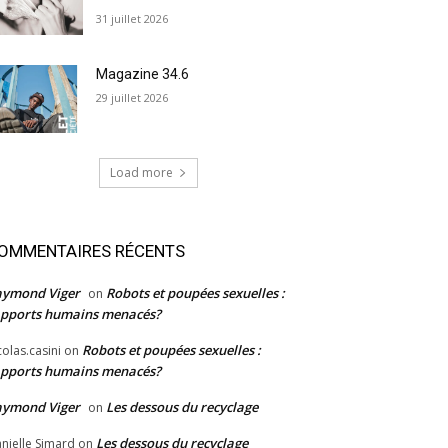
31 juillet 2026
Magazine 34.6
29 juillet 2026
Load more
OMMENTAIRES RÉCENTS
aymond Viger
Robots et poupées sexuelles :
on
pports humains menacés?
Robots et poupées sexuelles :
colas.casini
on
pports humains menacés?
aymond Viger
Les dessous du recyclage
on
Les dessous du recyclage
nielle Simard
on