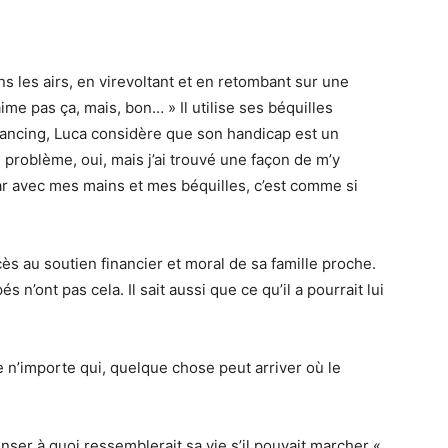
ns les airs, en virevoltant et en retombant sur une
ime pas ça, mais, bon… » Il utilise ses béquilles
ncing, Luca considère que son handicap est un
n problème, oui, mais j’ai trouvé une façon de m’y
car avec mes mains et mes béquilles, c’est comme si
ès au soutien financier et moral de sa famille proche.
n’ont pas cela. Il sait aussi que ce qu’il a pourrait lui
de n’importe qui, quelque chose peut arriver où le
enser à quoi ressemblerait sa vie s’il pouvait marcher «