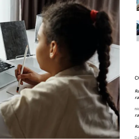
C
R
ra
ni
ra
R
Da