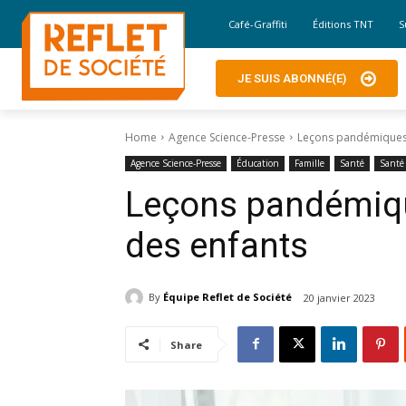
Café-Graffiti
Éditions TNT
S
JE SUIS ABONNÉ(E)
Home
Agence Science-Presse
Leçons pandémiques p
Agence Science-Presse
Éducation
Famille
Santé
Santé
Leçons pandémique
des enfants
By
Équipe Reflet de Société
20 janvier 2023
Share