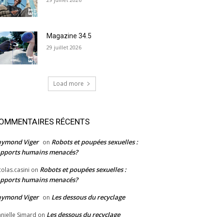
Magazine 34.5
29 juillet 2026
Load more
OMMENTAIRES RÉCENTS
aymond Viger
Robots et poupées sexuelles :
on
pports humains menacés?
Robots et poupées sexuelles :
colas.casini
on
pports humains menacés?
aymond Viger
Les dessous du recyclage
on
Les dessous du recyclage
nielle Simard
on