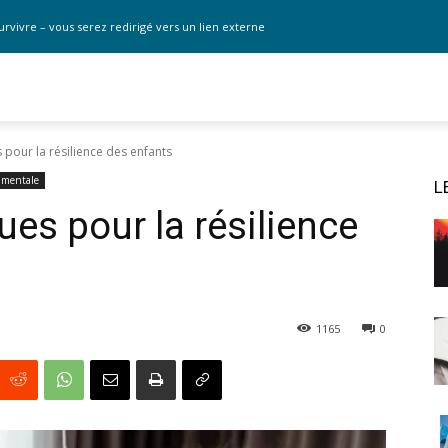
urvivre – vous serez redirigé vers un lien externe
our la résilience des enfants
 mentale
L
s pour la résilience
1165
0