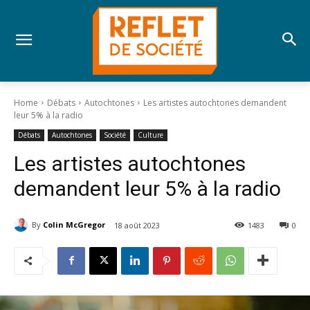
Home
Débats
Autochtones
Les artistes autochtones demandent
leur 5% à la radio
Débats
Autochtones
Société
Culture
Les artistes autochtones
demandent leur 5% à la radio
By
Colin McGregor
18 août 2023
1483
0