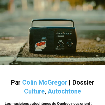
Par
Colin McGregor
|
Dossier
Culture
,
Autochtone
Les musiciens autochtones du Québec nous crient :