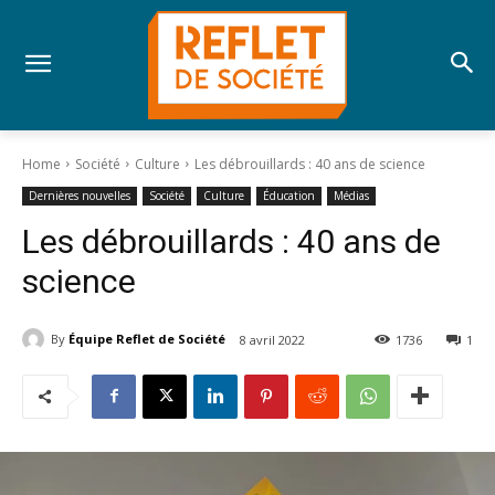
Home
Société
Culture
Les débrouillards : 40 ans de science
Dernières nouvelles
Société
Culture
Éducation
Médias
Les débrouillards : 40 ans de
science
By
Équipe Reflet de Société
8 avril 2022
1736
1