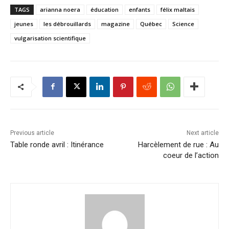
TAGS
arianna noera
éducation
enfants
félix maltais
jeunes
les débrouillards
magazine
Québec
Science
vulgarisation scientifique
Previous article
Next article
Table ronde avril : Itinérance
Harcèlement de rue : Au
coeur de l’action