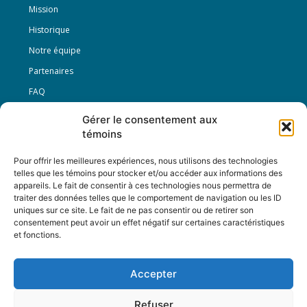
Mission
Historique
Notre équipe
Partenaires
FAQ
Gérer le consentement aux
Offre d’emploi
témoins
Conditions générales
Pour offrir les meilleures expériences, nous utilisons des technologies
telles que les témoins pour stocker et/ou accéder aux informations des
appareils. Le fait de consentir à ces technologies nous permettra de
Nous Suivre
traiter des données telles que le comportement de navigation ou les ID
uniques sur ce site. Le fait de ne pas consentir ou de retirer son
consentement peut avoir un effet négatif sur certaines caractéristiques
et fonctions.
Contactez-nous :
journal@journaldelarue.ca
Accepter
12-3894 rue Sainte-Catherine Est,
Montréal, Qc, H1W 2G4
Refuser