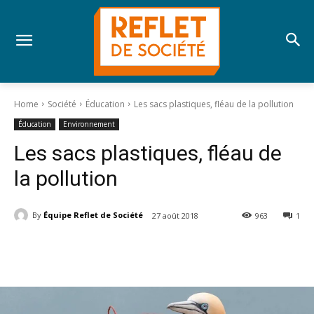
Home
Société
Éducation
Les sacs plastiques, fléau de la pollution
Éducation
Environnement
Les sacs plastiques, fléau de
la pollution
By
Équipe Reflet de Société
27 août 2018
963
1