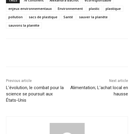
TAGS
7e continent
Alexandra Bachot
écoresponsable
enjeux environnementaux
Environnement
plastic
plastique
pollution
sacs de plastique
Santé
sauver la planète
sauvons la planète
Previous article
Next article
L’évolution, le combat pour la
Alimentation; L’achat local en
science se poursuit aux
hausse
États-Unis