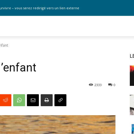
urvivre – vous serez redirigé vers un lien externe
enfant
L
d’enfant
2333
0