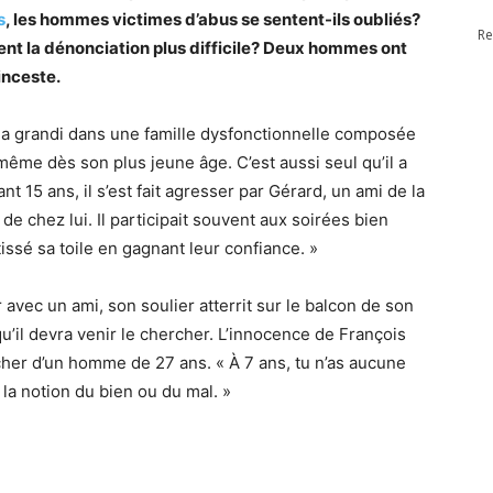
s
, les hommes victimes d’abus se sentent-ils oubliés?
Re
ent la dénonciation plus difficile? Deux hommes ont
’inceste.
 il a grandi dans une famille dysfonctionnelle composée
-même dès son plus jeune âge. C’est aussi seul qu’il a
nt 15 ans, il s’est fait agresser par Gérard, un ami de la
de chez lui. Il participait souvent aux soirées bien
issé sa toile en gagnant leur confiance. »
r avec un ami, son soulier atterrit sur le balcon de son
qu’il devra venir le chercher. L’innocence de François
cher d’un homme de 27 ans. « À 7 ans, tu n’as aucune
s la notion du bien ou du mal. »