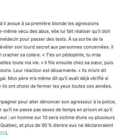
nd il avoue à sa première blonde les agressions
-même vécu des abus, elle lui fait réaliser qu’il doit
édecin pour passer des tests. À sa sortie de la
r révéler son lourd secret aux personnes concernées. Il
 cracher sa colère. « T’es un pédophile, tu m’as
elles toute ma vie. » Il file ensuite chez sa sœur, puis
toire. Leur réaction est désarmante. « Ils m’ont dit
 gai. Mon père m’a même dit qu’il avait déjà vérifié si
 Ils ont choisi de fermer les yeux toutes ces années.
mpagner pour aller dénoncer son agresseur à la police,
r qu’il ne passe pas assez de temps en prison et qu’il
e seul : un homme sur 10 sera victime d’une ou plusieurs
 Québec, et plus de 90 % d’entre eux ne déclareraient
SE
).