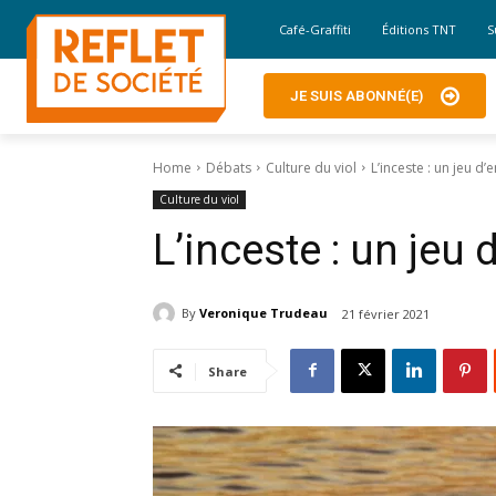
Café-Graffiti
Éditions TNT
S
JE SUIS ABONNÉ(E)
Home
Débats
Culture du viol
L’inceste : un jeu d’
Culture du viol
L’inceste : un jeu 
By
Veronique Trudeau
21 février 2021
Share