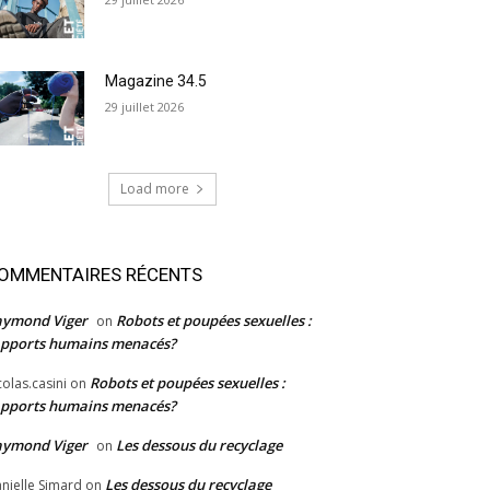
Magazine 34.5
29 juillet 2026
Load more
OMMENTAIRES RÉCENTS
aymond Viger
Robots et poupées sexuelles :
on
pports humains menacés?
Robots et poupées sexuelles :
colas.casini
on
pports humains menacés?
aymond Viger
Les dessous du recyclage
on
Les dessous du recyclage
nielle Simard
on