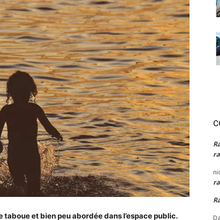
C
R
ra
ni
ra
R
e taboue et bien peu abordée dans l’espace public.
Da