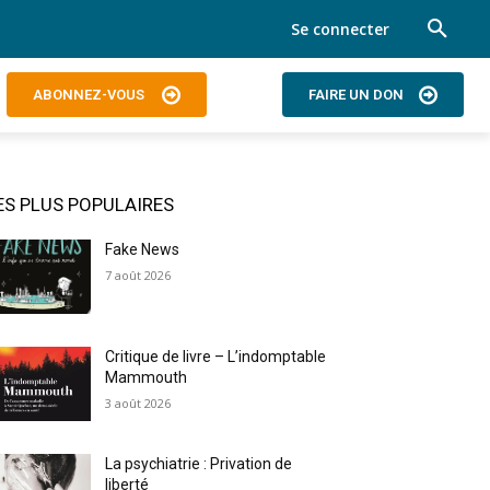
Se connecter
ABONNEZ-VOUS
FAIRE UN DON
ES PLUS POPULAIRES
Fake News
7 août 2026
Critique de livre – L’indomptable
Mammouth
3 août 2026
La psychiatrie : Privation de
liberté