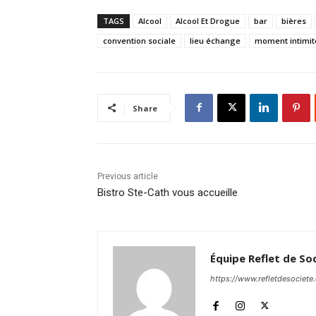
TAGS
Alcool
Alcool Et Drogue
bar
bières
convention sociale
lieu échange
moment intimit
Share
Previous article
Bistro Ste-Cath vous accueille
Équipe Reflet de So
https://www.refletdesociete