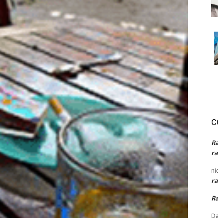
C
R
ra
ni
ra
R
Da