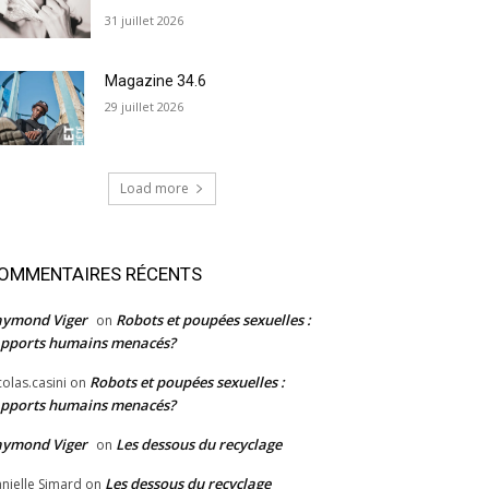
31 juillet 2026
Magazine 34.6
29 juillet 2026
Load more
OMMENTAIRES RÉCENTS
aymond Viger
Robots et poupées sexuelles :
on
pports humains menacés?
Robots et poupées sexuelles :
colas.casini
on
pports humains menacés?
aymond Viger
Les dessous du recyclage
on
Les dessous du recyclage
nielle Simard
on