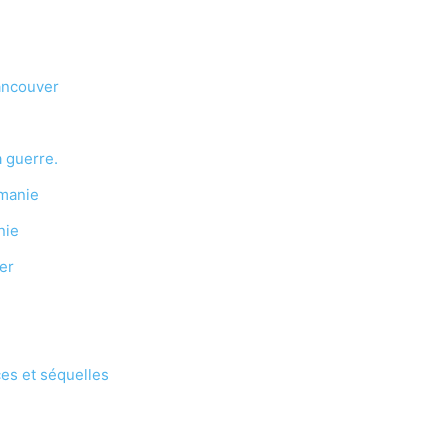
Vancouver
a guerre.
omanie
nie
er
s et séquelles