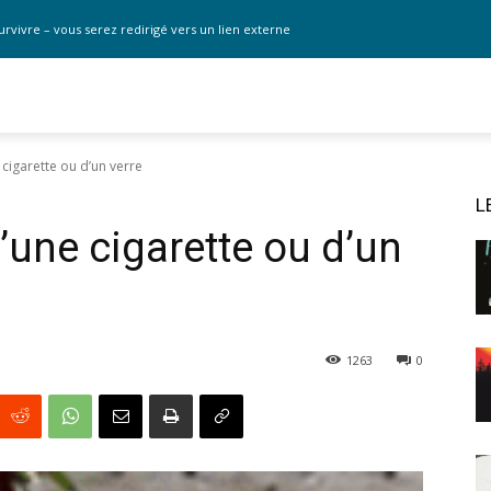
urvivre – vous serez redirigé vers un lien externe
 cigarette ou d’un verre
L
d’une cigarette ou d’un
1263
0