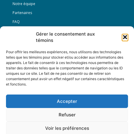
Notre équipe
Partenaires
FAQ
Gérer le consentement aux
Offre d’emploi
témoins
Conditions générales
Pour offrir les meilleures expériences, nous utilisons des technologies
telles que les témoins pour stocker et/ou accéder aux informations des
appareils. Le fait de consentir à ces technologies nous permettra de
Nous Suivre
traiter des données telles que le comportement de navigation ou les ID
uniques sur ce site. Le fait de ne pas consentir ou de retirer son
consentement peut avoir un effet négatif sur certaines caractéristiques
et fonctions.
Contactez-nous :
journal@journaldelarue.ca
Accepter
12-3894 rue Sainte-Catherine Est,
Montréal, Qc, H1W 2G4
Refuser
TÉL : 514-256-9000
SANS-FRAIS : 1-877-256-9009
Voir les préférences