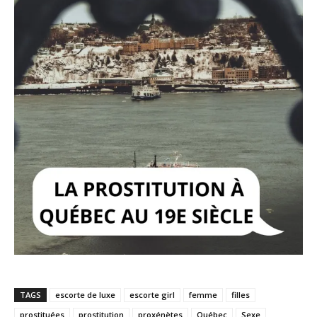
TAGS
escorte de luxe
escorte girl
femme
filles
prostituées
prostitution
proxénètes
Québec
Sexe