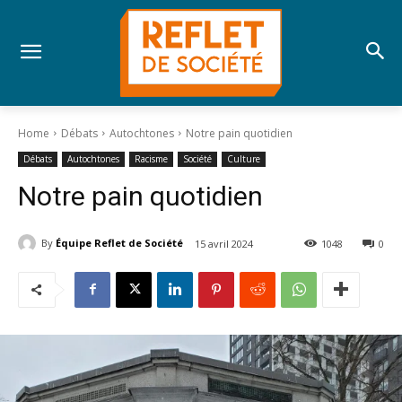
Home
Débats
Autochtones
Notre pain quotidien
Débats
Autochtones
Racisme
Société
Culture
Notre pain quotidien
By
Équipe Reflet de Société
15 avril 2024
1048
0