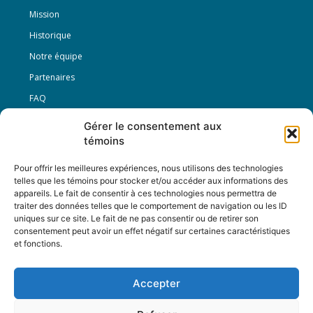
Mission
Historique
Notre équipe
Partenaires
FAQ
Gérer le consentement aux
Offre d’emploi
témoins
Conditions générales
Pour offrir les meilleures expériences, nous utilisons des technologies
telles que les témoins pour stocker et/ou accéder aux informations des
appareils. Le fait de consentir à ces technologies nous permettra de
Nous Suivre
traiter des données telles que le comportement de navigation ou les ID
uniques sur ce site. Le fait de ne pas consentir ou de retirer son
consentement peut avoir un effet négatif sur certaines caractéristiques
et fonctions.
Contactez-nous :
journal@journaldelarue.ca
Accepter
12-3894 rue Sainte-Catherine Est,
Montréal, Qc, H1W 2G4