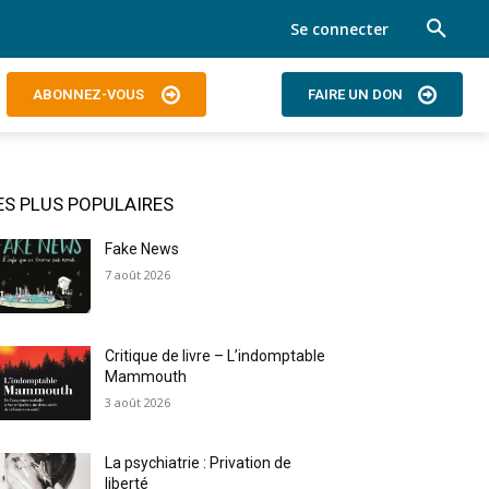
Se connecter
ABONNEZ-VOUS
FAIRE UN DON
ES PLUS POPULAIRES
Fake News
7 août 2026
Critique de livre – L’indomptable
Mammouth
3 août 2026
La psychiatrie : Privation de
liberté