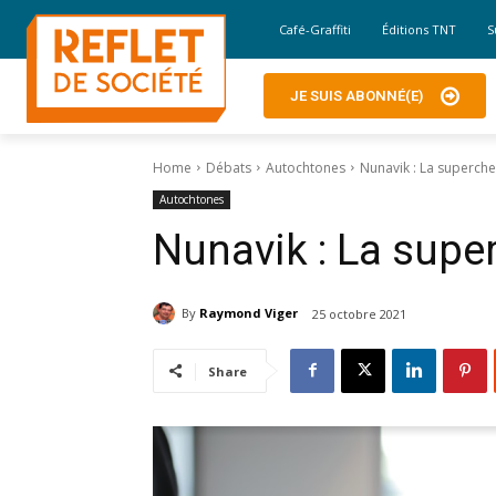
Café-Graffiti
Éditions TNT
S
JE SUIS ABONNÉ(E)
Home
Débats
Autochtones
Nunavik : La superche
Autochtones
Nunavik : La supe
By
Raymond Viger
25 octobre 2021
Share