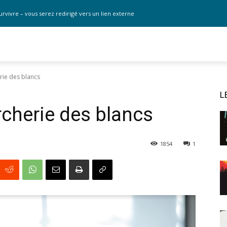
urvivre – vous serez redirigé vers un lien externe
rie des blancs
L
rcherie des blancs
1854
1