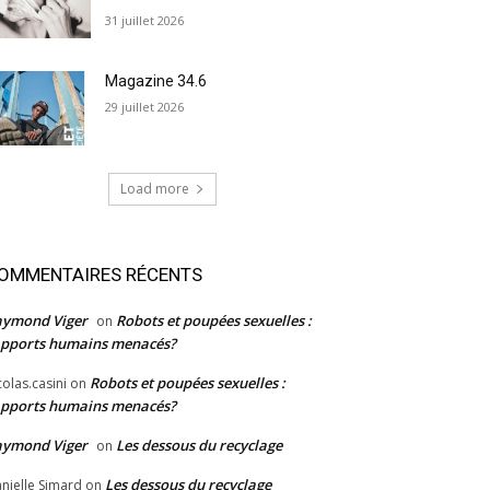
31 juillet 2026
Magazine 34.6
29 juillet 2026
Load more
OMMENTAIRES RÉCENTS
aymond Viger
Robots et poupées sexuelles :
on
pports humains menacés?
Robots et poupées sexuelles :
colas.casini
on
pports humains menacés?
aymond Viger
Les dessous du recyclage
on
Les dessous du recyclage
nielle Simard
on