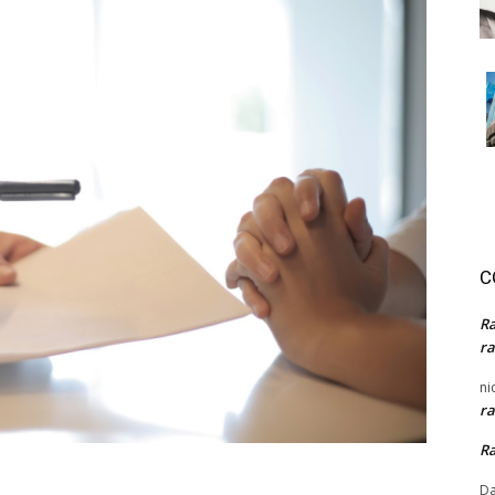
C
R
ra
ni
ra
R
Da